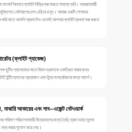
াৎক্ষণিকভাবে ফ্লাইট বিক্রি শুরু করতে সাহায্য করি। সরবরাহকারী
যুক্তিগত সেটআপের চাপ এড়িয়ে চলুন। আমরা একটি পেশাদার
্রদান করি যাতে আপনি প্রথম দিন থেকেই আপনার ফ্লাইট ব্যবসা শুরু করতে
পারেটর (ফ্লাইট প্যাকেজ)
লক ছুটির প্যাকেজের সাথে বিমান ভ্রমণকে একত্রিত করার জন্য
্লাইট ইন্টিগ্রেশনের প্রয়োজন এমন ট্যুর অপারেটরদের জন্য আদর্শ।
, মাঝারি আকারের এবং সাব-এজেন্ট নেটওয়ার্ক
ের পরিমাণ পরিচালনাকারী বিক্রেতাদের জন্য তৈরি, দ্রুত ভাড়া তুলনা
িং বন্ধ করার সুযোগ করে দেয়।