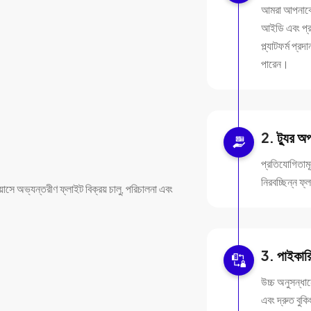
আমরা আপনাকে ত
আইডি এবং প্র
প্ল্যাটফর্ম প
পারেন।
ট্যুর অ
প্রতিযোগিতামূ
নিরবচ্ছিন্ন ফ
়াসে অভ্যন্তরীণ ফ্লাইট বিক্রয় চালু, পরিচালনা এবং
পাইকারি
উচ্চ অনুসন্ধান
এবং দ্রুত বুক