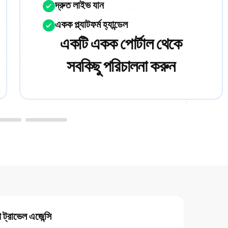
দ্রুত লাইভ যান
একক প্ল্যাটফর্ম হ্যান্ডেল
একটি একক পোর্টাল থেকে
সবকিছু পরিচালনা করুন
প ট্রাভেল এজেন্সি