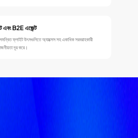
েট এবং B2E এজেন্ট
মে সমন্বিত ফ্লাইট উৎসগুলিতে অ্যাক্সেস সহ একাধিক সরবরাহকারী
োজনীয়তা দূর করে।