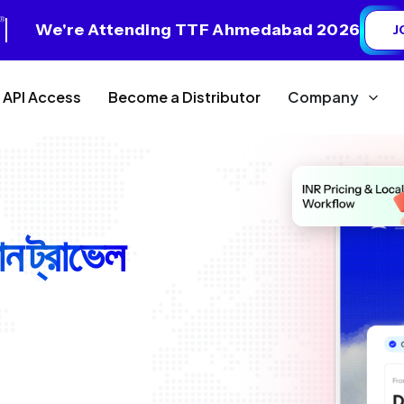
We're Attending TTF Ahmedabad 2026
J
API Access
Become a Distributor
Company
়ান ট্রাভেল