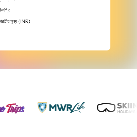
িজ্ঞপ্তি
ারতীয় মূল্য (INR)