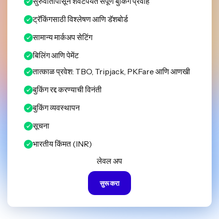
सुरुवातीपासून शेवटपर्यंत संपूर्ण बुकिंग प्रवाह
ट्रॅकिंगसाठी विश्लेषण आणि डॅशबोर्ड
सामान्य मार्कअप सेटिंग
बिलिंग आणि पेमेंट
तात्काळ प्रवेश: TBO, Tripjack, PKFare आणि आणखी
बुकिंग रद्द करण्याची विनंती
बुकिंग व्यवस्थापन
सूचना
भारतीय किंमत (INR)
लेवल अप
सुरू करा