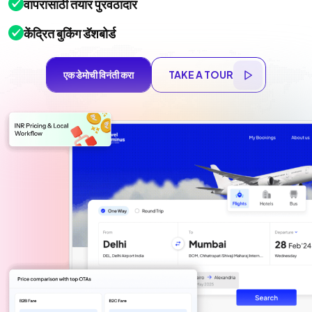
वापरासाठी तयार पुरवठादार
केंद्रित बुकिंग डॅशबोर्ड
एक डेमोची विनंती करा
TAKE A TOUR
एक डेमोची विनंती करा
TAKE A TOUR