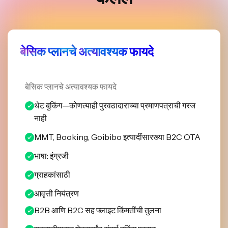
बेसिक प्लानचे अत्यावश्यक फायदे
बेसिक प्लानचे अत्यावश्यक फायदे
थेट बुकिंग—कोणत्याही पुरवठादाराच्या प्रमाणपत्राची गरज
नाही
MMT, Booking, Goibibo इत्यादींसारख्या B2C OTA
भाषा: इंग्रजी
ग्राहकांसाठी
आवृत्ती नियंत्रण
B2B आणि B2C सह फ्लाइट किंमतींची तुलना