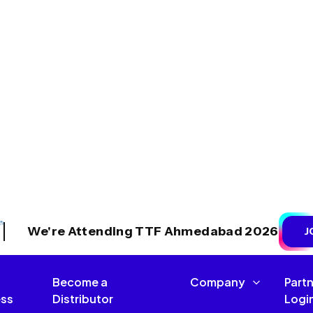
o-Buchungsmaschine für den
 für Italien
ist ein System, mit dem Ihre Agentur Flüg
nd buchen kann, ohne auf manuelle Prozesse oder
n.
nraum Ihrer Agentur. Es verbindet Sie direkt mit
Live-Tarifen und Sitzplatzverfügbarkeit an einem Ort.
er Palermo können sich innerhalb von Sekunden anmelden
elt buchen.
üro-Buchungsmaschine
gilt für italienische Agenturen:
eren Fluggesellschaften gleichzeitig an