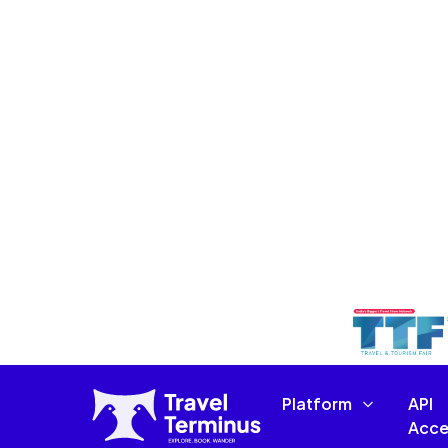
Was ist eine Reisebür
italienischen Markt?
Reisebüro-Buchungsmaschine
Ein
in Echtzeit suchen, vergleichen u
veraltete Tools angewiesen zu sei
Betrachten Sie es als den Maschine
Hunderten von Fluggesellschaften, 
Ihre Agenten in Florenz, Turin od
und Flüge für jedes Ziel auf der W
Reiseb
Hier ist, was für ein gutes
Zeigt Live-Flugpreise von mehr