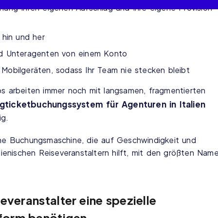
hung Ihren eigenen Aufschlag und Ihre eigene Provision
 hin und her
und Unteragenten von einem Konto
 Mobilgeräten, sodass Ihr Team nie stecken bleibt
ros arbeiten immer noch mit langsamen, fragmentierten
ugticketbuchungssystem für Agenturen in Italien
ig.
eine Buchungsmaschine, die auf Geschwindigkeit und
alienischen Reiseveranstaltern hilft, mit den größten Nam
everanstalter eine spezielle
tform benötigen