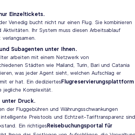
nur Einzeltickets.
der Venedig bucht nicht nur einen Flug. Sie kombinieren
d Aktivitäten. Ihr System muss diesen Arbeitsablauf
t verlangsamen.
 und Subagenten unter Ihnen.
talter arbeiten mit einem Netzwerk von
schiedenen Städten wie Mailand, Turin, Bari und Catania
ieren, was jeder Agent sieht, welchen Aufschlag er
Flugreservierungsplattform
it er hat. Ein dediziertes
e jegliche Komplexität.
 unter Druck.
ngen der Fluggebühren und Währungsschwankungen
ntelligente Preistools und Echtzeit-Tariftransparenz sin
Reisebuchungsportal für
stand. Ein richtiges
cht Ihnen das Festlegen von Aufschlägen, die Verwaltun