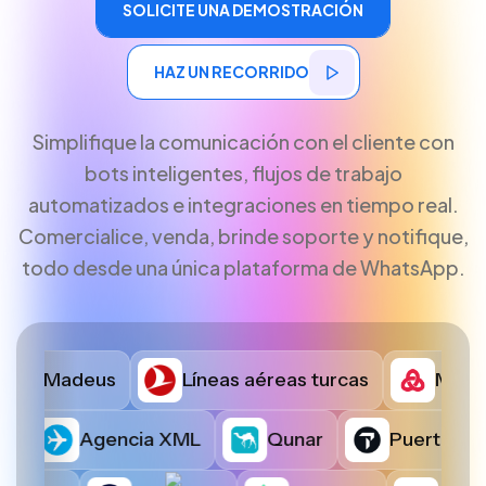
SOLICITE UNA DEMOSTRACIÓN
SOLICITE UNA DEMOSTRACIÓN
HAZ UN RECORRIDO
HAZ UN RECORRIDO
Simplifique la comunicación con el cliente con
bots inteligentes, flujos de trabajo
automatizados e integraciones en tiempo real.
Comercialice, venda, brinde soporte y notifique,
todo desde una única plataforma de WhatsApp.
edia
A Madeus
Líneas aéreas turcas
Emiratos
Agencia XML
Qunar
Pu