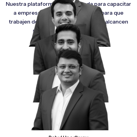
Nuestra plataforma está diseñada para capacitar
a empresas de todos los tamaños para que
trabajen de manera más inteligente y alcancen
sus objetivos con confianza.
Romit Arora
Fundador
Pratik Patel
Arquitecto jefe
Gaurav Modi
Director de Producto