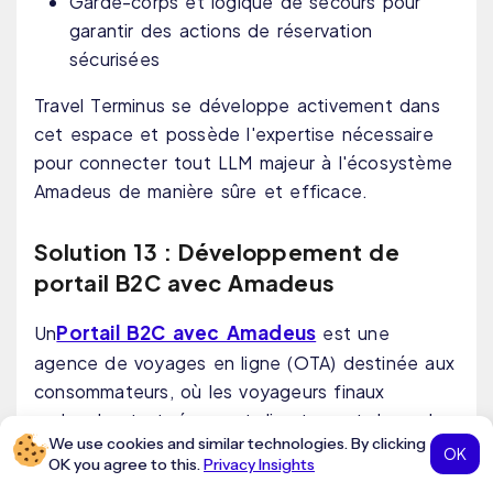
Garde-corps et logique de secours pour
garantir des actions de réservation
sécurisées
Travel Terminus se développe activement dans
cet espace et possède l'expertise nécessaire
pour connecter tout LLM majeur à l'écosystème
Amadeus de manière sûre et efficace.
Solution 13 : Développement de
portail B2C avec Amadeus
Portail B2C avec Amadeus
Un
est une
agence de voyages en ligne (OTA) destinée aux
consommateurs, où les voyageurs finaux
recherchent et réservent directement des vols,
We use cookies and similar technologies. By clicking
des hôtels, des voitures et des services
OK
OK you agree to this.
Privacy Insights
auxiliaires. Il s’agit du type de portail de voyage