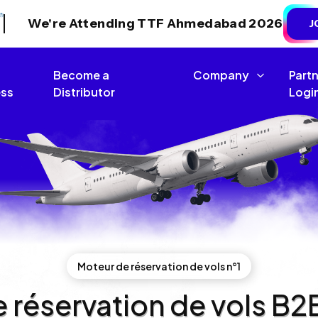
We're Attending TTF Ahmedabad 2026
J
Become a
Company
Part
ss
Distributor
Logi
Moteur de réservation de vols n°1
e réservation de vols B2