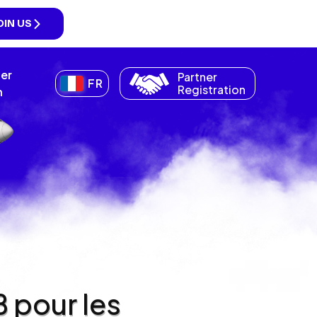
OIN US
ner
Partner
FR
Registration
n
B pour les