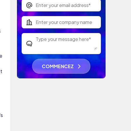
s
e
COMMENCEZ
nt
fs