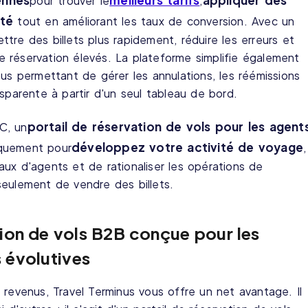
ennes
meilleurs tarifs
appliquer des
pour trouver le
,
ité
tout en améliorant les taux de conversion. Avec un
tre des billets plus rapidement, réduire les erreurs et
 réservation élevés. La plateforme simplifie également
ous permettant de gérer les annulations, les réémissions
sparente à partir d'un seul tableau de bord.
portail de réservation de vols pour les agent
C, un
développez votre activité de voyage
iquement pour
,
ux d'agents et de rationaliser les opérations de
seulement de vendre des billets.
ion de vols B2B conçue pour les
 évolutives
 revenus, Travel Terminus vous offre un net avantage. Il