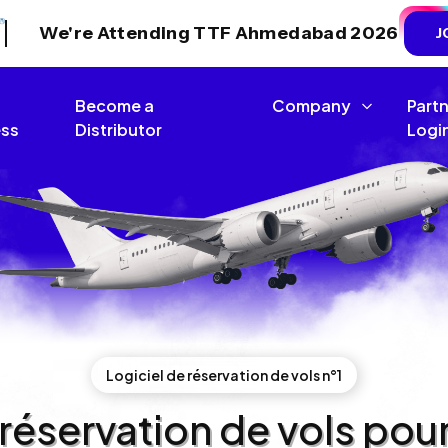
We're Attending TTF Ahmedabad 2026
J
Become a
Company
Part
ss
Distributor
Logi
Logiciel de réservation de vols n°1
 réservation de vols pou