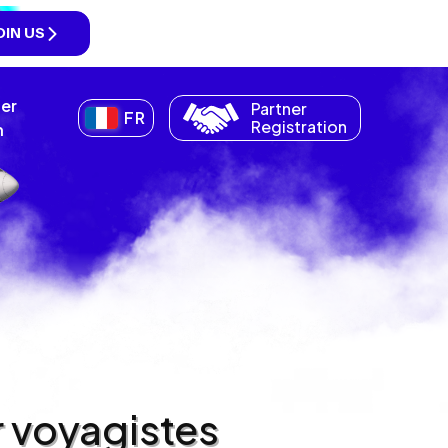
OIN US
ner
Partner
FR
Registration
n
r voyagistes