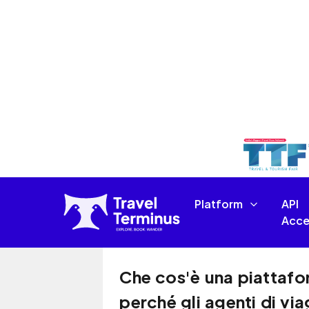
viaggi professionale nel Regno Uni
Questo è esattamente il motivo per
Piatt
Il capolinea del viaggio è un
viaggio nel Regno Unito
creato a
consolidatori e startup di viaggi c
ricerca. Ti offre un sistema comple
compagnie aeree, emettere biglietti
team da un'unica dashboard pulita
Che tu risieda a Londra, Mancheste
e Galles, Travel Terminus offre all
guadagnare di più e servire meglio i
Che cos'è una piattafo
perché gli agenti di vi