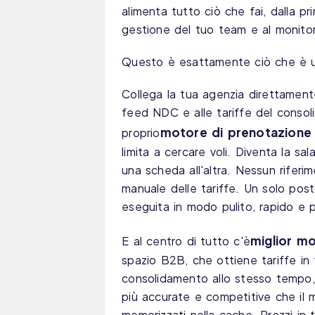
alimenta tutto ciò che fai, dalla prim
gestione del tuo team e al monitora
Questo è esattamente ciò che è 
Collega la tua agenzia direttamente
feed NDC e alle tariffe del consol
motore di prenotazione v
proprio
limita a cercare voli. Diventa la s
una scheda all'altra. Nessun riferim
manuale delle tariffe. Un solo post
eseguita in modo pulito, rapido e p
miglior mo
E al centro di tutto c'è
spazio B2B, che ottiene tariffe i
consolidamento allo stesso tempo, 
più accurate e competitive che il me
memorizzati nella cache. Prezzi in