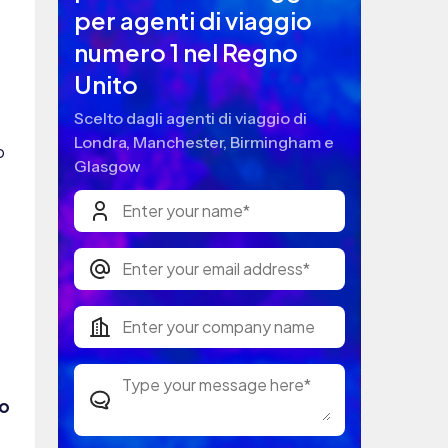
o
o
no