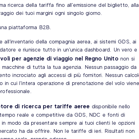
a ricerca della tariffa fino all'emissione del biglietto, alla
ggio dei tuoi margini ogni singolo giorno.
una piattaforma B2B.
 all'inventario della compagnia aerea, ai sistemi GDS, ai
idatore e riunisce tutto in un'unica dashboard. Un vero e
oli per agenzie di viaggio nel Regno Unito
non si
ala macchine di tutta la tua agenzia. Nessun passaggio da
ento incrociato agli accessi di più fornitori. Nessun calco
o in cui l'intera operazione di prenotazione del volo vien
rofessionale.
tore di ricerca per tariffe aeree
disponibile nello
n tempo reale e competitive da GDS, NDC e fonti di
in modo da presentare sempre ai tuoi clienti le opzioni
rcato ha da offrire. Non le tariffe di ieri. Risultati non
 tempo reale, proprio adesso.