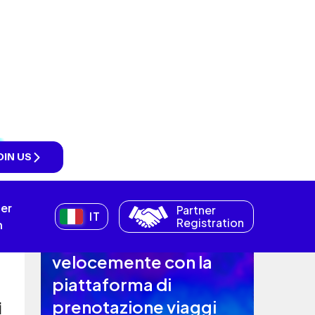
di
a
REGISTRATI OGGI
i