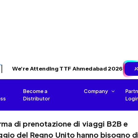
to.
 cui esiste Travel Terminus.
aforma di prenotazione viaggi B2B
per agenti di
ppositamente per agenzie di viaggio, tour operator,
he necessitano di qualcosa di più di una semplice casella 
to per cercare tariffe in tempo reale, confrontare le
 istantaneamente, controllare i prezzi e gestire l'intero
.
r, Birmingham, Edimburgo o ovunque in Inghilterra, Scozi
a tua agenzia gli strumenti per lavorare più velocemente,
 tuoi clienti ogni singolo giorno.
rma di prenotazione di viaggi B2B e
aggio del Regno Unito hanno bisogno d