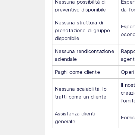
Nessuna possibilità di
Espert
preventivo disponibile
da fo
Nessuna struttura di
Espert
prenotazione di gruppo
econo
disponibile
Nessuna rendicontazione
Rappo
aziendale
agent
Paghi come cliente
Operi
Il nos
Nessuna scalabilità, lo
creazi
tratti come un cliente
fornito
Assistenza clienti
Forni
generale