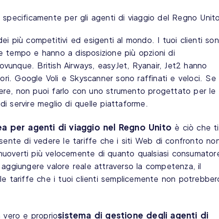
 specificamente per gli agenti di viaggio del Regno Unito
i più competitivi ed esigenti al mondo. I tuoi clienti so
ore tempo e hanno a disposizione più opzioni di
vunque. British Airways, easyJet, Ryanair, Jet2 hanno
tori. Google Voli e Skyscanner sono raffinati e veloci. Se
re, non puoi farlo con uno strumento progettato per le
i servire meglio di quelle piattaforme.
a per agenti di viaggio nel Regno Unito
è ciò che ti
sente di vedere le tariffe che i siti Web di confronto no
uoverti più velocemente di quanto qualsiasi consumator
 aggiungere valore reale attraverso la competenza, il
 alle tariffe che i tuoi clienti semplicemente non potrebber
sistema di gestione degli agenti di
n vero e proprio