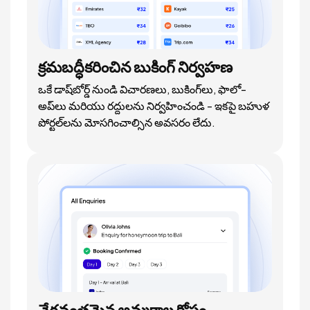
క్రమబద్ధీకరించిన బుకింగ్ నిర్వహణ
ఒకే డాష్‌బోర్డ్ నుండి విచారణలు, బుకింగ్‌లు, ఫాలో-
అప్‌లు మరియు రద్దులను నిర్వహించండి - ఇకపై బహుళ
పోర్టల్‌లను మోసగించాల్సిన అవసరం లేదు.
వేగవంతమైన అమ్మకాల కోసం