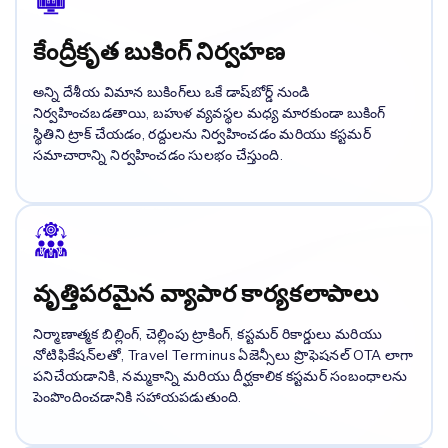
కేంద్రీకృత బుకింగ్ నిర్వహణ
అన్ని దేశీయ విమాన బుకింగ్‌లు ఒకే డాష్‌బోర్డ్ నుండి
నిర్వహించబడతాయి, బహుళ వ్యవస్థల మధ్య మారకుండా బుకింగ్
స్థితిని ట్రాక్ చేయడం, రద్దులను నిర్వహించడం మరియు కస్టమర్
సమాచారాన్ని నిర్వహించడం సులభం చేస్తుంది.
వృత్తిపరమైన వ్యాపార కార్యకలాపాలు
నిర్మాణాత్మక బిల్లింగ్, చెల్లింపు ట్రాకింగ్, కస్టమర్ రికార్డులు మరియు
నోటిఫికేషన్‌లతో, Travel Terminus ఏజెన్సీలు ప్రొఫెషనల్ OTA లాగా
పనిచేయడానికి, నమ్మకాన్ని మరియు దీర్ఘకాలిక కస్టమర్ సంబంధాలను
పెంపొందించడానికి సహాయపడుతుంది.