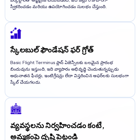
వర్క్‌ఫ్లోలతో ఆప్టిమైజ్ చేయబడింది, ఇది జట్లు రోజువారీగా
స్వీకరించడం మరియు ఉపయోగించడం సులభం చేస్తుంది.
స్కేలబుల్ ఫౌండేషన్ ఫర్ గ్రోత్
Basic Flight Terminus ప్లాన్ ఏజెన్సీలకు బలమైన ప్రారంభ
బిందువును ఇస్తుంది, ఇది వ్యాపారం అభివృద్ధి చెందుతున్నప్పుడు
అధునాతన ఫీచర్లు, ఇంటిగ్రేషన్లు లేదా విస్తరించిన ఆఫర్‌లకు సులభంగా
స్కేల్ చేయగలదు.
వ్యవస్థలను నిర్వహించడం కంటే,
అమ్మకంపై దృష్టి పెట్టండి