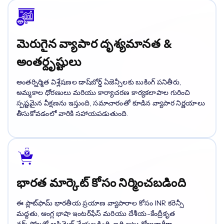
మెరుగైన వ్యాపార దృశ్యమానత &
అంతర్దృష్టులు
అంతర్నిర్మిత విశ్లేషణల డాష్‌బోర్డ్ ఏజెన్సీలకు బుకింగ్ పనితీరు,
అమ్మకాల ధోరణులు మరియు కార్యాచరణ కార్యకలాపాల గురించి
స్పష్టమైన వీక్షణను ఇస్తుంది, సమాచారంతో కూడిన వ్యాపార నిర్ణయాలు
తీసుకోవడంలో వారికి సహాయపడుతుంది.
భారత మార్కెట్ కోసం నిర్మించబడింది
ఈ ప్లాట్‌ఫామ్ భారతీయ ప్రయాణ వ్యాపారాల కోసం INR కరెన్సీ
మద్దతు, ఆంగ్ల భాషా ఇంటర్‌ఫేస్ మరియు దేశీయ-కేంద్రీకృత