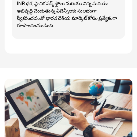
INR ధర, స్థానిక వర్క్‌ఫ్లోలు మరియు చిన్న మరియు
అభివృద్ధి చెందుతున్న ఏజెన్సీలకు సులభంగా
స్వీకరించడంతో భారత దేశీయ మార్కెట్ కోసం ప్రత్యేకంగా
రూపొందించబడింది.