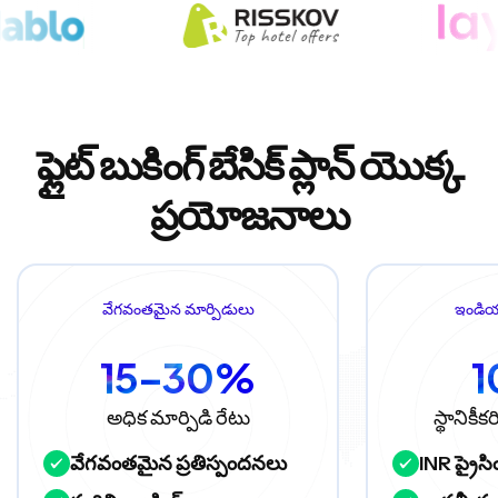
ఫ్లైట్ బుకింగ్ బేసిక్ ప్లాన్ యొక్క
ప్రయోజనాలు
వేగవంతమైన మార్పిడులు
ఇండియా
15–30%
అధిక మార్పిడి రేటు
స్థానిక
వేగవంతమైన ప్రతిస్పందనలు
INR ప్రైసి