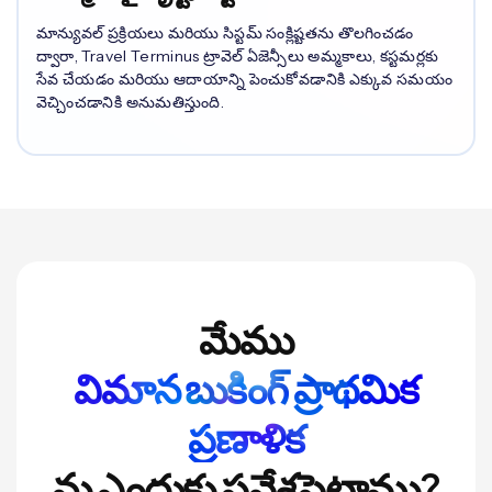
మాన్యువల్ ప్రక్రియలు మరియు సిస్టమ్ సంక్లిష్టతను తొలగించడం
ద్వారా, Travel Terminus ట్రావెల్ ఏజెన్సీలు అమ్మకాలు, కస్టమర్లకు
సేవ చేయడం మరియు ఆదాయాన్ని పెంచుకోవడానికి ఎక్కువ సమయం
వెచ్చించడానికి అనుమతిస్తుంది.
మేము
విమాన బుకింగ్ ప్రాథమిక
ప్రణాళిక
ను ఎందుకు ప్రవేశపెట్టాము?