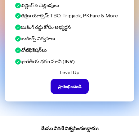
బిల్లింగ్ & చెల్లింపులు
తక్షణ యాక్సెస్: TBO, Tripjack, PKFare & More
బుకింగ్ రద్దు కోసం అభ్యర్థన
బుకింగ్స్ నిర్వహణ
నోటిఫికేషన్‌లు
భారతీయ ధరల సూచీ (INR)
Level Up
ప్రారంభించండి
మేము వీరిచే విశ్వసించబడ్డాము