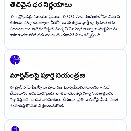
తెలివైన ధర నిర్ణయాలు
B2B ప్రొవైడర్లు మరియు ప్రముఖ B2C OTAలు రెండింటిలోనూ విమాన
ధరలను పోల్చడం ద్వారా, ఏజెన్సీలు మెరుగైన ఛార్జీ దృశ్యమానతను
పొందుతాయి. ఇది కేంద్రీకృత మార్కప్ నియంత్రణ ద్వారా మార్జిన్‌లను
కాపాడుతూ పోటీ ధరలను అందించడానికి వీలు కల్పిస్తుంది.
మార్జిన్‌లపై పూర్తి నియంత్రణ
ఈ ప్లాట్‌ఫామ్ ఏజెన్సీలు సాధారణ మార్కప్‌లను సులభంగా సెట్
చేయడానికి అనుమతిస్తుంది, లాభదాయకతపై పూర్తి నియంత్రణను
నిర్ధారిస్తుంది. దాచిన పరిమితులు లేకుండా, ప్రతి బుకింగ్‌పై మీరు ఎంత
సంపాదిస్తారో మీరే నిర్ణయించుకోండి.