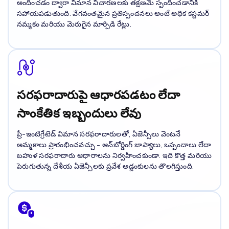
అందించడం ద్వారా విమాన విచారణలకు తక్షణమే స్పందించడానికి
సహాయపడుతుంది. వేగవంతమైన ప్రతిస్పందనలు అంటే అధిక కస్టమర్
నమ్మకం మరియు మెరుగైన మార్పిడి రేట్లు.
సరఫరాదారుపై ఆధారపడటం లేదా
సాంకేతిక ఇబ్బందులు లేవు
ప్రీ-ఇంటిగ్రేటెడ్ విమాన సరఫరాదారులతో, ఏజెన్సీలు వెంటనే
అమ్మకాలు ప్రారంభించవచ్చు - ఆన్‌బోర్డింగ్ జాప్యాలు, ఒప్పందాలు లేదా
బహుళ సరఫరాదారు ఆధారాలను నిర్వహించకుండా. ఇది కొత్త మరియు
పెరుగుతున్న దేశీయ ఏజెన్సీలకు ప్రవేశ అడ్డంకులను తొలగిస్తుంది.