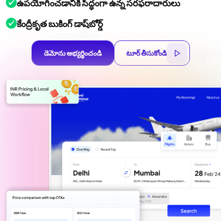
ఉపయోగించడానికి సిద్ధంగా ఉన్న సరఫరాదారులు
కేంద్రీకృత బుకింగ్ డాష్‌బోర్డ్
డెమోను అభ్యర్థించండి
టూర్ తీసుకోండి
డెమోను అభ్యర్థించండి
టూర్ తీసుకోండి