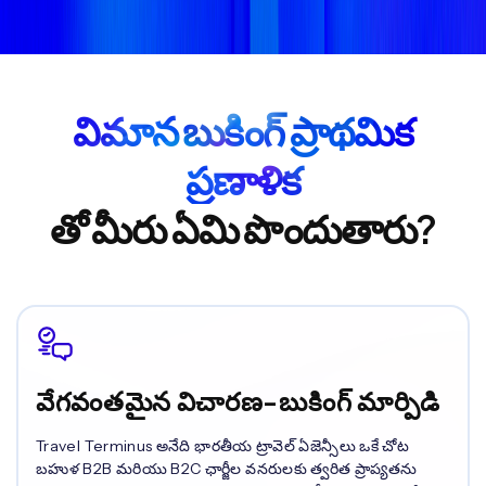
విమాన బుకింగ్ ప్రాథమిక
ప్రణాళిక
తో మీరు ఏమి పొందుతారు?
వేగవంతమైన విచారణ-బుకింగ్ మార్పిడి
Travel Terminus అనేది భారతీయ ట్రావెల్ ఏజెన్సీలు ఒకే చోట
బహుళ B2B మరియు B2C ఛార్జీల వనరులకు త్వరిత ప్రాప్యతను