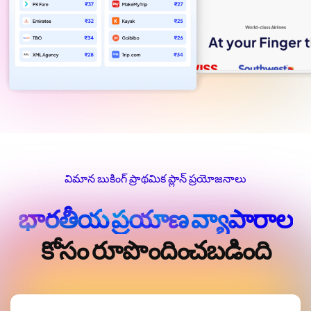
విమాన బుకింగ్ ప్రాథమిక ప్లాన్ ప్రయోజనాలు
భారతీయ ప్రయాణ వ్యాపారాల
కోసం రూపొందించబడింది