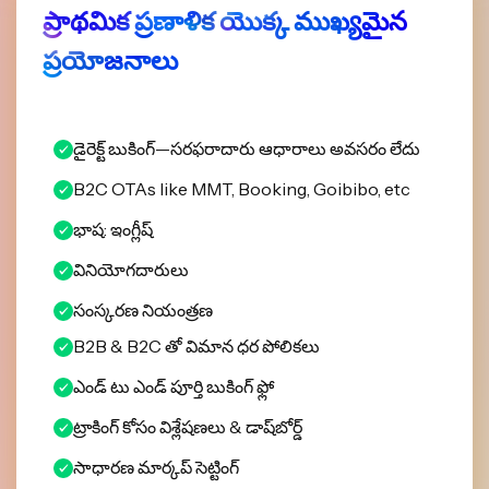
ప్రాథమిక ప్రణాళిక యొక్క ముఖ్యమైన
ప్రయోజనాలు
డైరెక్ట్ బుకింగ్—సరఫరాదారు ఆధారాలు అవసరం లేదు
B2C OTAs like MMT, Booking, Goibibo, etc
భాష: ఇంగ్లీష్
వినియోగదారులు
సంస్కరణ నియంత్రణ
B2B & B2C తో విమాన ధర పోలికలు
ఎండ్ టు ఎండ్ పూర్తి బుకింగ్ ఫ్లో
ట్రాకింగ్ కోసం విశ్లేషణలు & డాష్‌బోర్డ్
సాధారణ మార్కప్ సెట్టింగ్