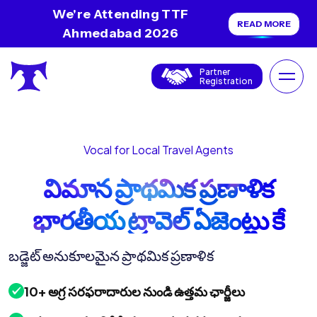
We're Attending TTF
READ MORE
Ahmedabad 2026
Partner
Registration
Vocal for Local Travel Agents
విమాన ప్రాథమిక ప్రణాళిక
భారతీయ ట్రావెల్ ఏజెంట్లు కే
లియా
బడ్జెట్ అనుకూలమైన ప్రాథమిక ప్రణాళిక
10+ అగ్ర సరఫరాదారుల నుండి ఉత్తమ ఛార్జీలు