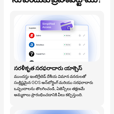
సరళీకృత సరఫరాదారు యాక్సెస్
ముందస్తు ఇంటిగ్రేటెడ్ దేశీయ విమాన వనరులతో
సంక్లిష్టమైన GDS ఆన్‌బోర్డింగ్ మరియు సరఫరాదారు
ఒప్పందాలను తొలగించండి, ఏజెన్సీలు తక్షణమే
అమ్మకాలు ప్రారంభించడానికి వీలు కల్పిస్తుంది.