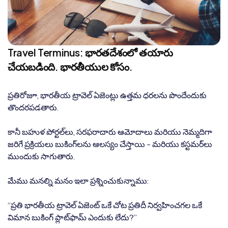
Travel Terminus: భారతదేశంలో తయారు
చేయబడింది. భారతీయుల కోసం.
ప్రతిరోజూ, భారతీయ ట్రావెల్ ఏజెంట్లు ఉత్తమ ధరలను పొందేందుకు
తొందరపడతారు.
కానీ బహుళ పోర్టల్‌లు, సరఫరాదారు ఆమోదాలు మరియు నెమ్మదిగా
జరిగే ప్రక్రియలు బుకింగ్‌లను ఆలస్యం చేస్తాయి - మరియు కస్టమర్‌లు
ముందుకు సాగుతారు.
మేము మనల్ని మనం ఇలా ప్రశ్నించుకున్నాము:
“ప్రతి భారతీయ ట్రావెల్ ఏజెంట్ ఒకే చోట ప్రతిదీ నిర్వహించగల ఒకే
విమాన బుకింగ్ ప్లాట్‌ఫామ్ ఎందుకు లేదు?”