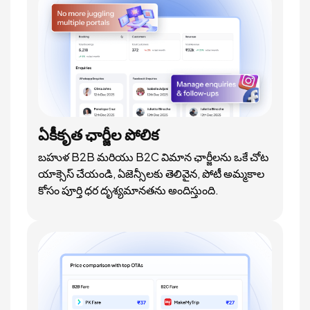
ఏకీకృత ఛార్జీల పోలిక
బహుళ B2B మరియు B2C విమాన ఛార్జీలను ఒకే చోట
యాక్సెస్ చేయండి, ఏజెన్సీలకు తెలివైన, పోటీ అమ్మకాల
కోసం పూర్తి ధర దృశ్యమానతను అందిస్తుంది.