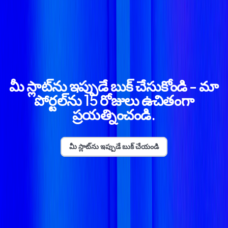
మీ స్లాట్‌ను ఇప్పుడే బుక్ చేసుకోండి - మా
పోర్టల్‌ను 15 రోజులు ఉచితంగా
ప్రయత్నించండి.
మీ స్లాట్‌ను ఇప్పుడే బుక్ చేయండి