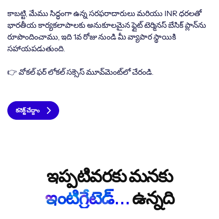
కాబట్టి, మేము సిద్ధంగా ఉన్న సరఫరాదారులు మరియు INR ధరలతో
భారతీయ కార్యకలాపాలకు అనుకూలమైన ఫ్లైట్ టెర్మినస్ బేసిక్ ప్లాన్‌ను
రూపొందించాము, ఇది 1వ రోజు నుండి మీ వ్యాపార స్థాయికి
సహాయపడుతుంది.
👉 వోకల్ ఫర్ లోకల్ సక్సెస్ మూవ్‌మెంట్‌లో చేరండి.
కనెక్ట్ చేద్దాం
ఇప్పటివరకు మనకు
ఇంటిగ్రేటెడ్...
ఉన్నది