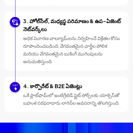
హోల్‌సేల్, మధ్యస్థ పరిమాణం & ఉప-ఏజెంట్
నెట్‌వర్క్‌లు
అధిక విచారణ వాల్యూమ్‌లను నిర్వహించే విక్రేతల కోసం
రూపొందించబడింది, వేగవంతమైన ఛార్జీల పోలిక
మరియు వేగవంతమైన బుకింగ్ ముగింపులను
అనుమతిస్తుంది.
కార్పొరేట్ & B2E ఏజెంట్లు
ఒకే ప్లాట్‌ఫామ్‌లో ఇంటిగ్రేటెడ్ ఫ్లైట్ సోర్స్‌లకు యాక్సెస్‌తో
బహుళ సరఫరాదారు లాగిన్‌ల అవసరాన్ని తొలగిస్తుంది.