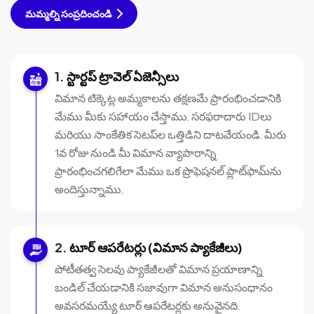
మమ్మల్ని సంప్రదించండి
స్టార్టప్ ట్రావెల్ ఏజెన్సీలు
విమాన టిక్కెట్ల అమ్మకాలను తక్షణమే ప్రారంభించడానికి
మేము మీకు సహాయం చేస్తాము. సరఫరాదారు IDలు
మరియు సాంకేతిక సెటప్‌ల ఒత్తిడిని దాటవేయండి. మీరు
1వ రోజు నుండి మీ విమాన వ్యాపారాన్ని
ప్రారంభించగలిగేలా మేము ఒక ప్రొఫెషనల్ ప్లాట్‌ఫామ్‌ను
అందిస్తున్నాము.
టూర్ ఆపరేటర్లు (విమాన ప్యాకేజీలు)
పోటీతత్వ సెలవు ప్యాకేజీలతో విమాన ప్రయాణాన్ని
బండిల్ చేయడానికి సజావుగా విమాన అనుసంధానం
అవసరమయ్యే టూర్ ఆపరేటర్లకు అనువైనది.