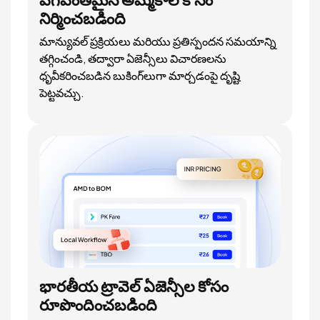
నిర్మించబడింది
మాన్యువల్ ప్రక్రియలు మరియు ప్రతిస్పందన సమయాన్ని
తగ్గించండి, తద్వారా ఏజెన్సీలు విచారణలను
ధృవీకరించబడిన బుకింగ్‌లుగా మార్చడంపై దృష్టి
పెట్టవచ్చు.
భారతీయ ట్రావెల్ ఏజెన్సీల కోసం
రూపొందించబడింది