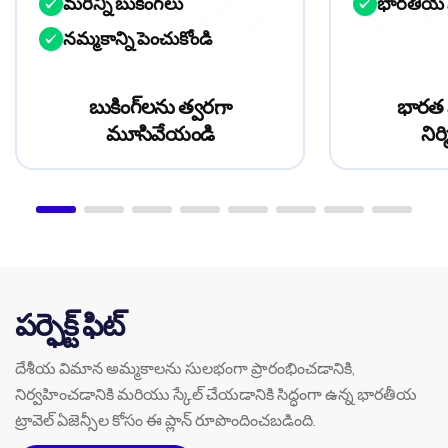
మరిన్ని బుకింగ్‌లు
భారతీయ 
నమ్మకాన్ని పెంచుకోండి
బుకింగ్‌లను త్వరగా
భారత 
మూసివేయండి
నిర
పర్ఫెక్ట్ ఫిట్
దేశీయ విమాన అమ్మకాలను సులభంగా ప్రారంభించడానికి,
నిర్వహించడానికి మరియు స్కేల్ చేయడానికి సిద్ధంగా ఉన్న భారతీయ
ట్రావెల్ ఏజెన్సీల కోసం ఈ ప్లాన్ రూపొందించబడింది.