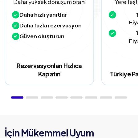
Daha yüksek dönüşüm oranı
Yerelleş
Daha hızlı yanıtlar
Fiy
Daha fazla rezervasyon
Güven oluşturun
Fiy
Rezervasyonları Hızlıca
Kapatın
Türkiye Pa
İçin Mükemmel Uyum