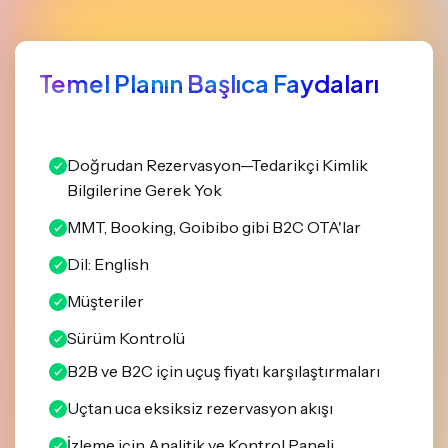
Temel Planın Başlıca Faydaları
Doğrudan Rezervasyon—Tedarikçi Kimlik
Bilgilerine Gerek Yok
MMT, Booking, Goibibo gibi B2C OTA'lar
Dil: English
Müşteriler
Sürüm Kontrolü
B2B ve B2C için uçuş fiyatı karşılaştırmaları
Uçtan uca eksiksiz rezervasyon akışı
İzleme için Analitik ve Kontrol Paneli