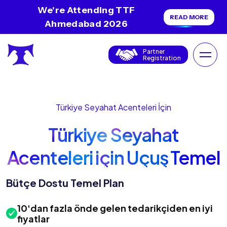
We're Attending TTF
READ MORE
Ahmedabad 2026
Partner
Registration
Türkiye Seyahat Acenteleri İçin
Türkiye Seyahat
Acenteleri için Uçuş Temel
Planı
Bütçe Dostu Temel Plan
10'dan fazla önde gelen tedarikçiden en iyi
fiyatlar