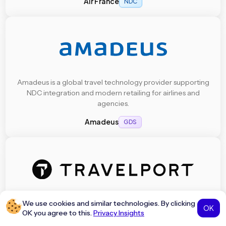
Air France
NDC
Amadeus is a global travel technology provider supporting
NDC integration and modern retailing for airlines and
agencies.
Amadeus
GDS
Travelport is a travel commerce platform enabling NDC
We use cookies and similar technologies. By clicking
OK
OK you agree to this.
Privacy Insights
adoption and streamlined content access for agents
worldwide