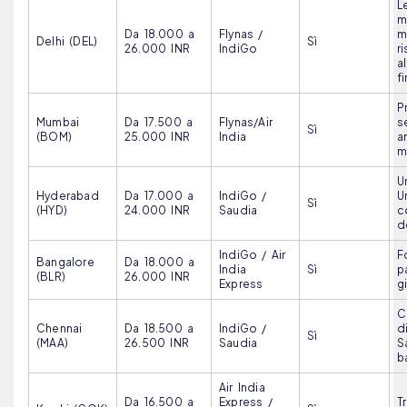
L
m
Da 18.000 a
Flynas /
m
Delhi (DEL)
Sì
26.000 INR
IndiGo
r
a
f
P
Mumbai
Da 17.500 a
Flynas/Air
s
Sì
(BOM)
25.000 INR
India
a
m
U
Hyderabad
Da 17.000 a
IndiGo /
U
Sì
(HYD)
24.000 INR
Saudia
c
d
IndiGo / Air
F
Bangalore
Da 18.000 a
India
Sì
p
(BLR)
26.000 INR
Express
g
C
Chennai
Da 18.500 a
IndiGo /
d
Sì
(MAA)
26.500 INR
Saudia
S
b
Air India
Da 16.500 a
Express /
T