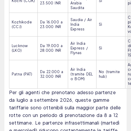
Kochi (COK)
Sì
23.500 INR
Arabia
p
Saudita
C
Saudia / Air
Kozhikode
Da 16.000 a
p
India
Sì
(CCJ)
23.000 INR
K
Express
v
C
Air India
Lucknow
Da 19.000 a
d
Express /
Sì
(LKO)
28.000 INR
F
Flynas
1
A
Air India
c
Da 22.000 a
No (tramite
Patna (PAT)
(tramite DEL
n
32.000 INR
hub)
o BOM)
c
t
Per gli agenti che prenotano adesso partenze
da luglio a settembre 2026, queste gamme
tariffarie sono ottenibili sulla maggior parte delle
rotte con un periodo di prenotazione da 8 a 12
settimane. Le partenze infrasettimanali (martedì
e mercoledì) riducono costantemente le tariffe