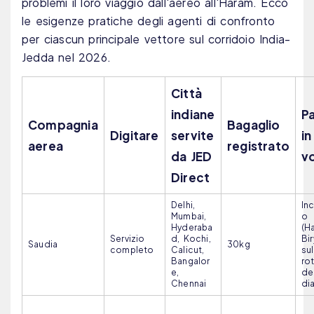
problemi il loro viaggio dall'aereo all'Haram. Ecco
le esigenze pratiche degli agenti di confronto
per ciascun principale vettore sul corridoio India-
Jedda nel 2026.
Città
indiane
Pa
Compagnia
Bagaglio
Digitare
servite
in
aerea
registrato
da JED
v
Direct
Delhi,
In
Mumbai,
o
Hyderaba
(Ha
Servizio
d, Kochi,
Bir
Saudia
30kg
completo
Calicut,
sul
Bangalor
ro
e,
del
Chennai
dia