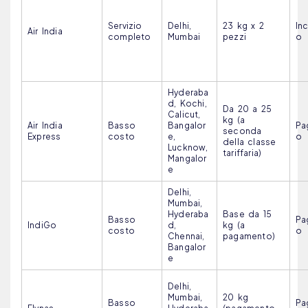
Servizio
Delhi,
23 kg x 2
In
Air India
completo
Mumbai
pezzi
o
Hyderaba
d, Kochi,
Da 20 a 25
Calicut,
kg (a
Air India
Basso
Bangalor
Pa
seconda
Express
costo
e,
o
della classe
Lucknow,
tariffaria)
Mangalor
e
Delhi,
Mumbai,
Hyderaba
Base da 15
Basso
Pa
IndiGo
d,
kg (a
costo
o
Chennai,
pagamento)
Bangalor
e
Delhi,
Mumbai,
20 kg
Basso
Pa