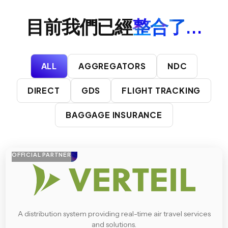
目前我們已經
整合了...
ALL
AGGREGATORS
NDC
DIRECT
GDS
FLIGHT TRACKING
BAGGAGE INSURANCE
OFFICIAL PARTNER
A distribution system providing real-time air travel services
and solutions.