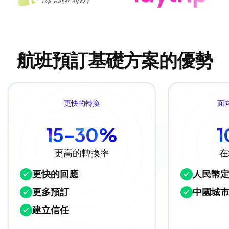
航班預訂基礎方案的優勢
更快的轉換
面
15–30%
更高的轉換率
在
更快的回應
人民幣
更多預訂
中國城
建立信任