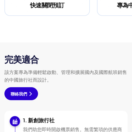
快速關閉預訂
專為
完美適合
該方案專為準備輕鬆啟動、管理和擴展國內及國際航班銷售
的中國旅行社而設計。
聯絡我們
新創旅行社
我們助您即時開啟機票銷售。無需繁瑣的供應商