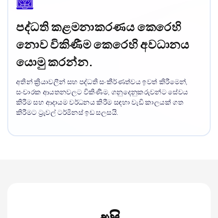
පද්ධති කළමනාකරණය කෙරෙහි
නොව විකිණීම කෙරෙහි අවධානය
යොමු කරන්න.
අතින් ක්‍රියාවලීන් සහ පද්ධති සංකීර්ණත්වය ඉවත් කිරීමෙන්,
සංචාරක ආයතනවලට විකිණීම, ගනුදෙනුකරුවන්ට සේවය
කිරීම සහ ආදායම වර්ධනය කිරීම සඳහා වැඩි කාලයක් ගත
කිරීමට ට්‍රැවල් ටර්මිනස් ඉඩ සලසයි.
අපි