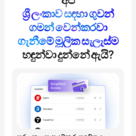
ශ්‍රී ලංකාව සඳහා ගුවන්
ගමන් වෙන්කරවා
ගැනීමේ මූලික සැලැස්ම
හඳුන්වා දුන්නේ ඇයි?