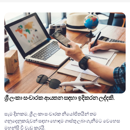
ශ්‍රී ලංකා සංචාරක ආයතන සඳහා ඉදිකරන ලද්දකි.
සෑම දිනකම, ශ්‍රී ලංකා සංචාරක නියෝජිතයින් තම
ගනුදෙනුකරුවන් සඳහා හොඳම ගාස්තු ලබා ගැනීමට වෙහෙස
මහන්සි වී වැඩ කරයි.