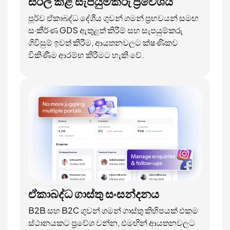
සරල කළ සැපයුම්කරු ප්‍රවේශය
පූර්ව ඒකාබද්ධ දේශීය ගුවන් ගමන් ප්‍රභවයන් සමඟ
සංකීර්ණ GDS ඇතුළත් කිරීම් සහ සැපයුම්කරු
ගිවිසුම් ඉවත් කිරීම, ආයතනවලට ක්ෂණිකව
විකිණීම ආරම්භ කිරීමට හැකි වේ.
ඒකාබද්ධ ගාස්තු සංසන්දනය
B2B සහ B2C ගුවන් ගමන් ගාස්තු කිහිපයක් එකම
ස්ථානයකට ප්‍රවේශ වන්න, එමඟින් ආයතනවලට