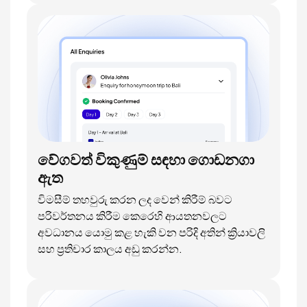
වේගවත් විකුණුම් සඳහා ගොඩනගා
ඇත
විමසීම් තහවුරු කරන ලද වෙන් කිරීම් බවට
පරිවර්තනය කිරීම කෙරෙහි ආයතනවලට
අවධානය යොමු කළ හැකි වන පරිදි අතින් ක්‍රියාවලි
සහ ප්‍රතිචාර කාලය අඩු කරන්න.