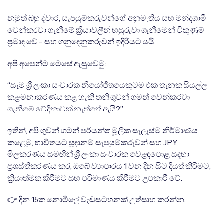
නමුත් බහු ද්වාර, සැපයුම්කරුවන්ගේ අනුමැතිය සහ මන්දගාමී
වෙන්කරවා ගැනීමේ ක්‍රියාවලීන් හසුරුවා ගැනීමෙන් විකුණුම්
ප්‍රමාද වේ - සහ ගනුදෙනුකරුවන් ඉදිරියට යයි.
අපි අපෙන්ම මෙසේ ඇසුවෙමු:
“සෑම ශ්‍රී ලංකා සංචාරක නියෝජිතයෙකුටම එක තැනක සියල්ල
කළමනාකරණය කළ හැකි තනි ගුවන් ගමන් වෙන්කරවා
ගැනීමේ වේදිකාවක් නැත්තේ ඇයි?”
ඉතින්, අපි ගුවන් ගමන් පර්යන්ත මූලික සැලැස්ම නිර්මාණය
කළෙමු, භාවිතයට සූදානම් සැපයුම්කරුවන් සහ JPY
මිලකරණය සමඟින් ශ්‍රී ලංකා සංචාරක වෙළඳපොළ සඳහා
ප්‍රශස්තිකරණය කර, ඔබේ ව්‍යාපාරය 1 වන දින සිට දියත් කිරීමට,
ක්‍රියාත්මක කිරීමට සහ පරිමාණය කිරීමට උපකාරී වේ.
👉 දින 15ක නොමිලේ වැඩසටහනක් උත්සාහ කරන්න.