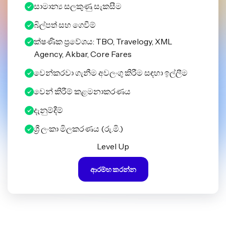
සාමාන්‍ය සලකුණු සැකසීම
බිල්පත් සහ ගෙවීම්
ක්ෂණික ප්‍රවේශය: TBO, Travelogy, XML
Agency, Akbar, Core Fares
වෙන්කරවා ගැනීම අවලංගු කිරීම සඳහා ඉල්ලීම
වෙන් කිරීම් කළමනාකරණය
දැනුම්දීම්
ශ්‍රී ලංකා මිලකරණය (රු.මි.)
Level Up
ආරම්භ කරන්න