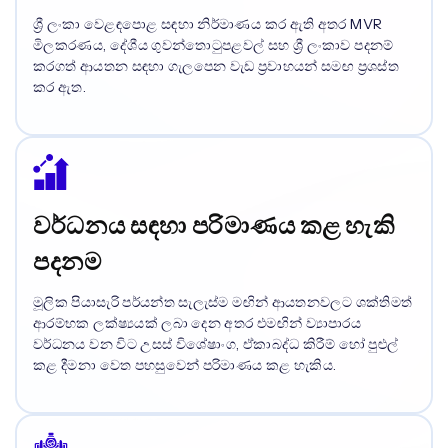
ශ්‍රී ලංකා වෙළඳපොළ සඳහා නිර්මාණය කර ඇති අතර MVR
මිලකරණය, දේශීය ගුවන්තොටුපළවල් සහ ශ්‍රී ලංකාව පදනම්
කරගත් ආයතන සඳහා ගැලපෙන වැඩ ප්‍රවාහයන් සමඟ ප්‍රශස්ත
කර ඇත.
වර්ධනය සඳහා පරිමාණය කළ හැකි
පදනම
මූලික පියාසැරි පර්යන්ත සැලැස්ම මඟින් ආයතනවලට ශක්තිමත්
ආරම්භක ලක්ෂ්‍යයක් ලබා දෙන අතර එමඟින් ව්‍යාපාරය
වර්ධනය වන විට උසස් විශේෂාංග, ඒකාබද්ධ කිරීම් හෝ පුළුල්
කළ දීමනා වෙත පහසුවෙන් පරිමාණය කළ හැකිය.