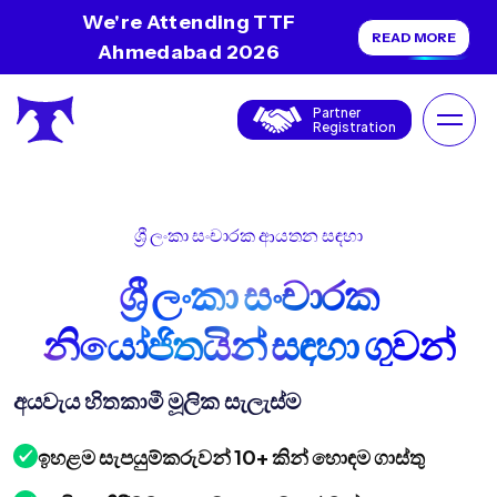
We're Attending TTF
READ MORE
Ahmedabad 2026
Partner
Registration
ශ්‍රී ලංකා සංචාරක ආයතන සඳහා
ශ්‍රී ලංකා සංචාරක
නියෝජිතයින් සඳහා ගුවන්
ගමන් මූලික සැලැස්ම
අයවැය හිතකාමී මූලික සැලැස්ම
ඉහළම සැපයුම්කරුවන් 10+ කින් හොඳම ගාස්තු