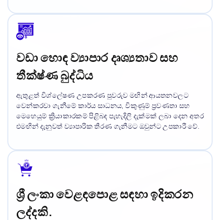
වඩා හොඳ ව්‍යාපාර දෘශ්‍යතාව සහ
තීක්ෂ්ණ බුද්ධිය
ඇතුළත් විශ්ලේෂණ උපකරණ පුවරුව මඟින් ආයතනවලට
වෙන්කරවා ගැනීමේ කාර්ය සාධනය, විකුණුම් ප්‍රවණතා සහ
මෙහෙයුම් ක්‍රියාකාරකම් පිළිබඳ පැහැදිලි දැක්මක් ලබා දෙන අතර
එමඟින් දැනුවත් ව්‍යාපාරික තීරණ ගැනීමට ඔවුන්ට උපකාරී වේ.
ශ්‍රී ලංකා වෙළඳපොළ සඳහා ඉදිකරන
ලද්දකි.