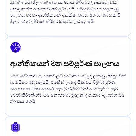
ගුවන් ගමන් මිල ගණන් සංසන්දනය කිරීමෙන්, ආයතන වඩා
හොඳ ගාස්තු දෘශ්‍යතාවයක් ලබා ගනී. මෙය මධ්‍යගත සලකුණු
පාලනය හරහා ආන්තිකයන් ආරක්ෂා කරන අතරම තරඟකාරී
මිල ගණන් ඉදිරිපත් කිරීමට ඔවුන්ට ඉඩ සලසයි.
ආන්තිකයන් මත සම්පූර්ණ පාලනය
මෙම වේදිකාව ආයතනවලට සාමාන්‍ය වෙළඳ ලකුණු පහසුවෙන්
සැකසීමට ඉඩ සලසයි, එමඟින් ලාභදායීතාවය පිළිබඳ පූර්ණ
පාලනය සහතික කෙරේ. සැඟවුණු සීමාවන් නොමැතිව, සෑම
වෙන් කිරීමකින්ම ඔබ කොපමණ මුදලක් උපයනවාද යන්න ඔබ
තීරණය කරයි.