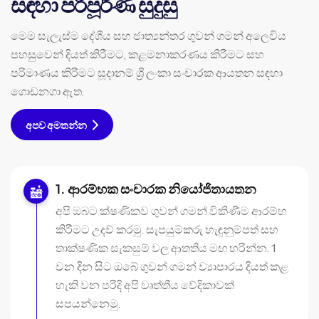
සඳහා පරිපූර්ණ සුදුසු
මෙම සැලැස්ම දේශීය සහ ජාත්‍යන්තර ගුවන් ගමන් අලෙවිය
පහසුවෙන් දියත් කිරීමට, කළමනාකරණය කිරීමට සහ
පරිමාණය කිරීමට සූදානම් ශ්‍රී ලංකා සංචාරක ආයතන සඳහා
ගොඩනගා ඇත.
අපව අමතන්න
ආරම්භක සංචාරක නියෝජිතායතන
අපි ඔබට ක්ෂණිකව ගුවන් ගමන් විකිණීම ආරම්භ
කිරීමට උදව් කරමු. සැපයුම්කරු හැඳුනුම්පත් සහ
තාක්ෂණික සැකසුම් වල ආතතිය මඟ හරින්න. 1
වන දින සිට ඔබේ ගුවන් ගමන් ව්‍යාපාරය දියත් කළ
හැකි වන පරිදි අපි වෘත්තීය වේදිකාවක්
සපයන්නෙමු.