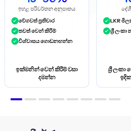
ඉහළ පරිවර්තන අනුපාතය
දේශී
වේගවත් ප්‍රතිචාර
LKR මි
තවත් වෙන් කිරීම්
ශ්‍රී ලංක
විශ්වාසය ගොඩනඟන්න
ඉක්මනින් වෙන් කිරීම් වසා
ශ්‍රී ලං
දමන්න
ඉදික