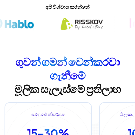
අපි විශ්වාස කරන්නේ
ගුවන් ගමන් වෙන්කරවා
ගැනීමේ
මූලික සැලැස්මේ ප්‍රතිලාභ
වේගවත් පරිවර්තන
ශ්‍රී ලං
15–30%