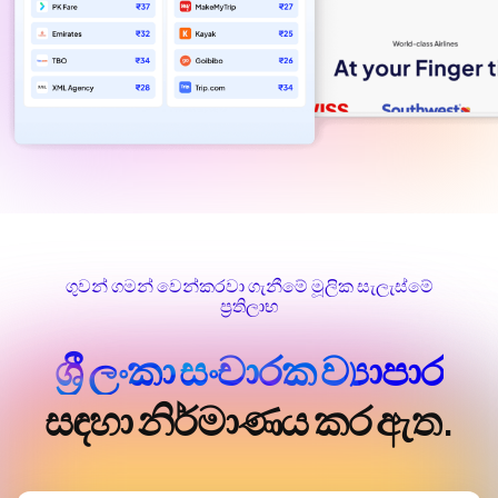
ගුවන් ගමන් වෙන්කරවා ගැනීමේ මූලික සැලැස්මේ
ප්‍රතිලාභ
ශ්‍රී ලංකා සංචාරක ව්‍යාපාර
සඳහා නිර්මාණය කර ඇත.