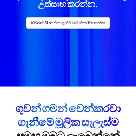
උත්සාහ කරන්න.
ඔබගේ Slot එක දැන්ම වෙන්කරවා ගන්න
ගුවන් ගමන් වෙන්කරවා
ගැනීමේ මූලික සැලැස්ම
සමඟ ඔබට ලැබෙන්නේ