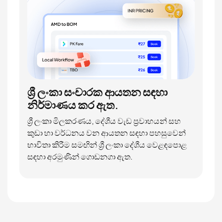
ශ්‍රී ලංකා සංචාරක ආයතන සඳහා
නිර්මාණය කර ඇත.
ශ්‍රී ලංකා මිලකරණය, දේශීය වැඩ ප්‍රවාහයන් සහ
කුඩා හා වර්ධනය වන ආයතන සඳහා පහසුවෙන්
භාවිතා කිරීම සමඟින් ශ්‍රී ලංකා දේශීය වෙළඳපොළ
සඳහා අරමුණින් ගොඩනගා ඇත.