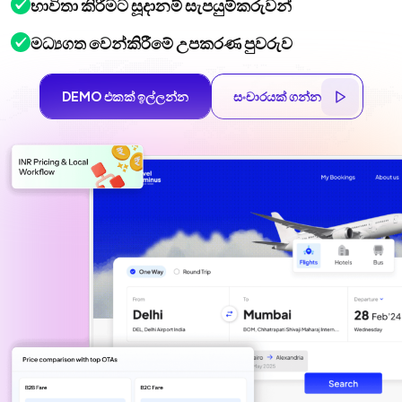
භාවිතා කිරීමට සූදානම් සැපයුම්කරුවන්
මධ්‍යගත වෙන්කිරීමේ උපකරණ පුවරුව
DEMO එකක් ඉල්ලන්න
සංචාරයක් ගන්න
DEMO එකක් ඉල්ලන්න
සංචාරයක් ගන්න