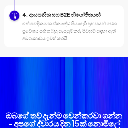
ආයතනික සහ B2E නියෝජිතයන්
එක් වේදිකාවක ඒකාබද්ධ පියාසැරි ප්‍රභවයන් වෙත
ප්‍රවේශය සහිත බහු සැපයුම්කරු පිවිසුම් සඳහා ඇති
අවශ්‍යතාවය ඉවත් කරයි.
ඔබගේ තව් දැන්ම වෙන්කරවා ගන්න
- අපගේ ද්වාරය දින 15ක් නොමිලේ