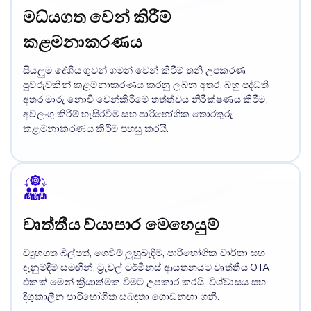
මධ්යගත වෙන් කිරීම්
කළමනාකරණය
සියලුම දේශීය ගුවන් ගමන් වෙන් කිරීම් තනි උපකරණ
පුවරුවකින් කළමනාකරණය කරනු ලබන අතර, බහු පද්ධති
අතර මාරු නොවී වෙන්කිරීමේ තත්ත්වය නිරීක්ෂණය කිරීම,
අවලංගු කිරීම් හැසිරවීම සහ පාරිභෝගික තොරතුරු
කළමනාකරණය කිරීම පහසු කරයි.
වෘත්තීය ව්යාපාර මෙහෙයුම්
ව්‍යුහගත බිල්පත්, ගෙවීම් ලුහුබැඳීම, පාරිභෝගික වාර්තා සහ
දැනුම්දීම් සමඟින්, ට්‍රැවල් ටර්මිනස් ආයතනයට වෘත්තීය OTA
එකක් මෙන් ක්‍රියාත්මක වීමට උපකාර කරයි, විශ්වාසය සහ
දිගුකාලීන පාරිභෝගික සබඳතා ගොඩනඟා ගනී.