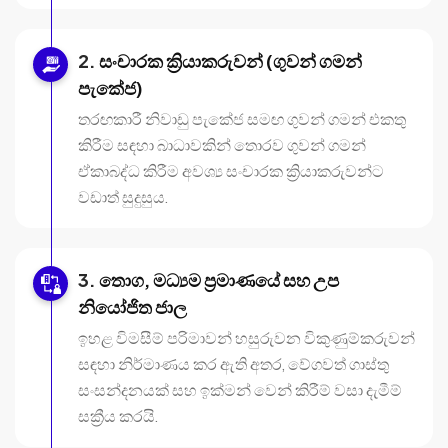
සංචාරක ක්‍රියාකරුවන් (ගුවන් ගමන්
පැකේජ)
තරඟකාරී නිවාඩු පැකේජ සමඟ ගුවන් ගමන් එකතු
කිරීම සඳහා බාධාවකින් තොරව ගුවන් ගමන්
ඒකාබද්ධ කිරීම අවශ්‍ය සංචාරක ක්‍රියාකරුවන්ට
වඩාත් සුදුසුය.
තොග, මධ්‍යම ප්‍රමාණයේ සහ උප
නියෝජිත ජාල
ඉහළ විමසීම් පරිමාවන් හසුරුවන විකුණුම්කරුවන්
සඳහා නිර්මාණය කර ඇති අතර, වේගවත් ගාස්තු
සංසන්දනයක් සහ ඉක්මන් වෙන් කිරීම් වසා දැමීම්
සක්‍රීය කරයි.