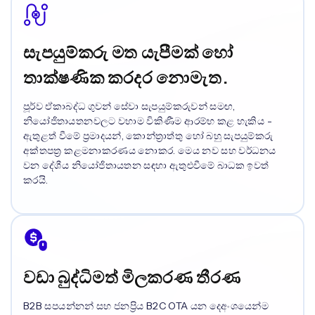
සැපයුම්කරු මත යැපීමක් හෝ
තාක්ෂණික කරදර නොමැත.
පූර්ව ඒකාබද්ධ ගුවන් සේවා සැපයුම්කරුවන් සමඟ,
නියෝජිතායතනවලට වහාම විකිණීම ආරම්භ කළ හැකිය -
ඇතුළත් වීමේ ප්‍රමාදයන්, කොන්ත්‍රාත්තු හෝ බහු සැපයුම්කරු
අක්තපත්‍ර කළමනාකරණය නොකර. මෙය නව සහ වර්ධනය
වන දේශීය නියෝජිතායතන සඳහා ඇතුළුවීමේ බාධක ඉවත්
කරයි.
වඩා බුද්ධිමත් මිලකරණ තීරණ
B2B සපයන්නන් සහ ජනප්‍රිය B2C OTA යන දෙඅංශයෙන්ම