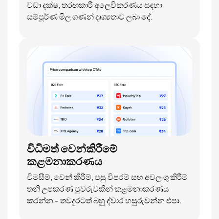
වඩා දක්ෂ, තරඟකාරී අලෙවිකරණය සඳහා
සම්පූර්ණ මිල ගණන් දෘශ්‍යතාව ලබා දේ.
විධිමත් වෙන්කිරීමේ
කළමනාකරණය
විමසීම්, වෙන් කිරීම්, පසු විපරම් සහ අවලංගු කිරීම්
තනි උපකරණ පුවරුවකින් කළමනාකරණය
කරන්න - තවදුරටත් බහු ද්වාර හසුරුවන්න එපා.