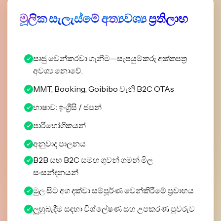
මූලික සැලැස්මේ අත්‍යවශ්‍ය ප්‍රතිලාභ
සෘජු වෙන්කරවා ගැනීම—සැපයුම්කරු අක්තපත්‍ර
අවශ්‍ය නොවේ.
MMT, Booking, Goibibo වැනි B2C OTAs
භාෂාව: ඉංග්‍රීසි / ජපන්
පාරිභෝගිකයන්
අනුවාද පාලනය
B2B සහ B2C සමඟ ගුවන් ගමන් මිල
සංසන්දනයන්
මුල සිට අග දක්වා සම්පූර්ණ වෙන්කිරීමේ ප්‍රවාහය
ලුහුබැඳීම සඳහා විශ්ලේෂණ සහ උපකරණ පුවරුව