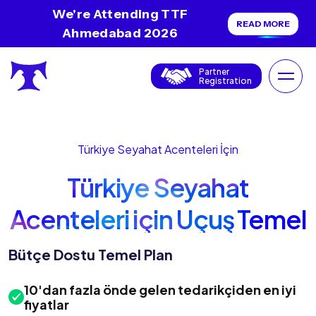
We're Attending TTF
READ MORE
Ahmedabad 2026
Partner
Registration
Türkiye Seyahat Acenteleri İçin
Türkiye Seyahat
Acenteleri için Uçuş Temel
Planı
Bütçe Dostu Temel Plan
10'dan fazla önde gelen tedarikçiden en iyi
fiyatlar