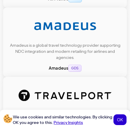
Amadeus is a global travel technology provider supporting
NDC integration and modern retailing for airlines and
agencies.
Amadeus
GDS
Travelport is a travel commerce platform enabling NDC
We use cookies and similar technologies. By clicking
OK
adoption and streamlined content access for agents
OK you agree to this.
Privacy Insights
worldwide