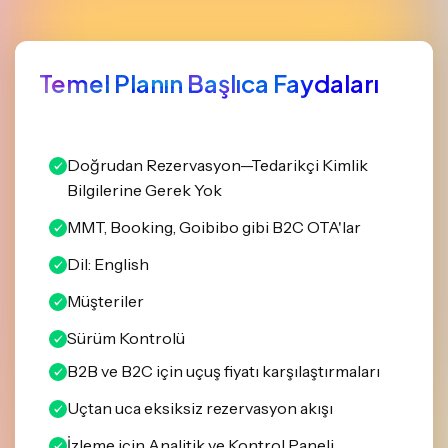
Temel Planın Başlıca Faydaları
Doğrudan Rezervasyon—Tedarikçi Kimlik
Bilgilerine Gerek Yok
MMT, Booking, Goibibo gibi B2C OTA'lar
Dil: English
Müşteriler
Sürüm Kontrolü
B2B ve B2C için uçuş fiyatı karşılaştırmaları
Uçtan uca eksiksiz rezervasyon akışı
İzleme için Analitik ve Kontrol Paneli