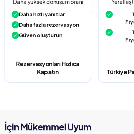
Daha yüksek dönüşüm oranı
Yerelleş
Daha hızlı yanıtlar
Fiy
Daha fazla rezervasyon
Güven oluşturun
Fiy
Rezervasyonları Hızlıca
Kapatın
Türkiye Pa
İçin Mükemmel Uyum