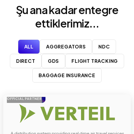
Şu ana kadar entegre
ettiklerimiz...
ALL
AGGREGATORS
NDC
DIRECT
GDS
FLIGHT TRACKING
BAGGAGE INSURANCE
OFFICIAL PARTNER
A distribution system providing real-time air travel services