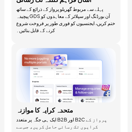
پہلے سے مربوط گھریلو پرواز کے ذرائع کے ساتھ
پیچیدہ GDS آن بورڈنگ اور سپلائر کے معاہدوں کو
ختم کریں، ایجنسیوں کو فوری طور پر فروخت شروع
کرنے کے قابل بنائیں۔
متحدہ کرایہ کا موازنہ
ایک ہی جگہ پر متعدد B2B اور B2C پرواز کے
کرایوں تک رسائی حاصل کریں، جس سے