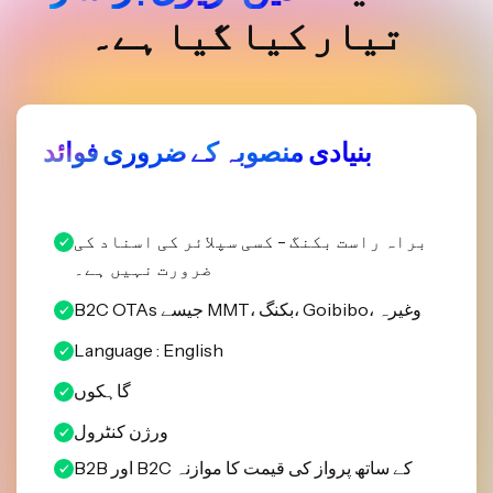
تیار کیا گیا ہے۔
بنیادی منصوبہ کے ضروری فوائد
براہ راست بکنگ - کسی سپلائر کی اسناد کی
ضرورت نہیں ہے۔
B2C OTAs جیسے MMT، بکنگ، Goibibo، وغیرہ
Language : English
گاہکوں
ورژن کنٹرول
B2B اور B2C کے ساتھ پرواز کی قیمت کا موازنہ