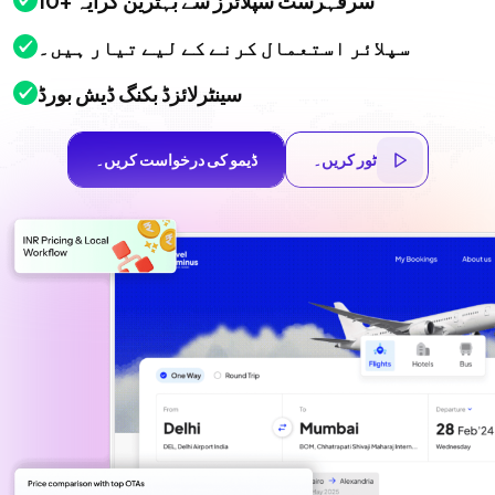
10+ سرفہرست سپلائرز سے بہترین کرایہ
سپلائر استعمال کرنے کے لیے تیار ہیں۔
سینٹرلائزڈ بکنگ ڈیش بورڈ
ٹور کریں۔
ڈیمو کی درخواست کریں۔
ٹور کریں۔
ڈیمو کی درخواست کریں۔