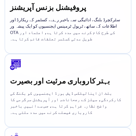
پروفیشنل بزنس آپریشنز
سٹرکچرڈ بلنگ، ادائیگی سے باخبر رہنے، کسٹمر کے ریکارڈ اور
اطلاعات کے ساتھ، ٹریول ٹرمینس ایجنسیوں کو ایک پیشہ ور
OTA کی طرح کام کرنے میں مدد کرتا ہے، اعتماد اور
طویل مدتی کسٹمر تعلقات قائم کرتا ہے۔
بہتر کاروباری مرئیت اور بصیرت
بلٹ ان اینالیٹکس ڈیش بورڈ ایجنسیوں کو بکنگ کی
کارکردگی، سیلز کے رجحانات، اور آپریشنل سرگرمی کا
واضح نظارہ فراہم کرتا ہے، جس سے انہیں باخبر
کاروباری فیصلے کرنے میں مدد ملتی ہے۔