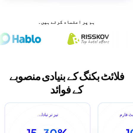
ہم پر اعتماد کرتے ہیں۔
فلائٹ بکنگ کے بنیادی منصوبے
کے فوائد
لیٹ فارم
تیز تر تبادلے۔
15–30%