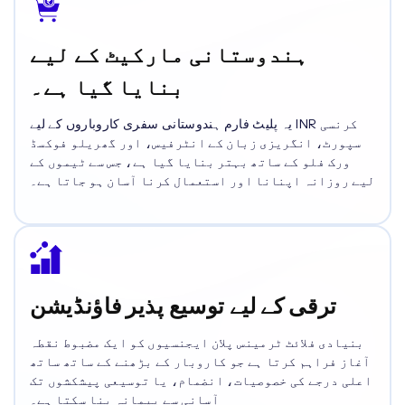
ہندوستانی مارکیٹ کے لیے
بنایا گیا ہے۔
یہ پلیٹ فارم ہندوستانی سفری کاروباروں کے لیے INR کرنسی
سپورٹ، انگریزی زبان کے انٹرفیس، اور گھریلو فوکسڈ
ورک فلو کے ساتھ بہتر بنایا گیا ہے، جس سے ٹیموں کے
لیے روزانہ اپنانا اور استعمال کرنا آسان ہو جاتا ہے۔
ترقی کے لیے توسیع پذیر فاؤنڈیشن
بنیادی فلائٹ ٹرمینس پلان ایجنسیوں کو ایک مضبوط نقطہ
آغاز فراہم کرتا ہے جو کاروبار کے بڑھنے کے ساتھ ساتھ
اعلی درجے کی خصوصیات، انضمام، یا توسیعی پیشکشوں تک
آسانی سے پیمانہ بنا سکتا ہے۔