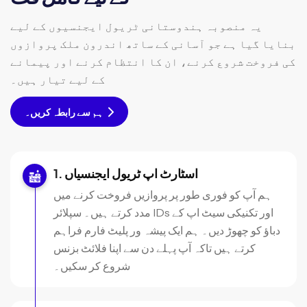
یہ منصوبہ ہندوستانی ٹریول ایجنسیوں کے لیے
بنایا گیا ہے جو آسانی کے ساتھ اندرون ملک پروازوں
کی فروخت شروع کرنے، ان کا انتظام کرنے اور پیمانے
کے لیے تیار ہیں۔
ہم سے رابطہ کریں۔
اسٹارٹ اپ ٹریول ایجنسیاں
ہم آپ کو فوری طور پر پروازیں فروخت کرنے میں
مدد کرتے ہیں۔ سپلائر IDs اور تکنیکی سیٹ اپ کے
دباؤ کو چھوڑ دیں۔ ہم ایک پیشہ ور پلیٹ فارم فراہم
کرتے ہیں تاکہ آپ پہلے دن سے اپنا فلائٹ بزنس
شروع کر سکیں۔