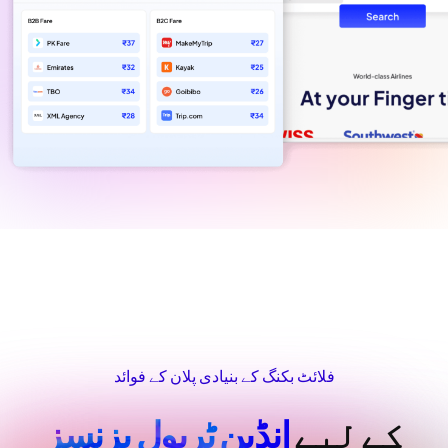
فلائٹ بکنگ کے بنیادی پلان کے فوائد
کے لیے
انڈین ٹریول بزنسز