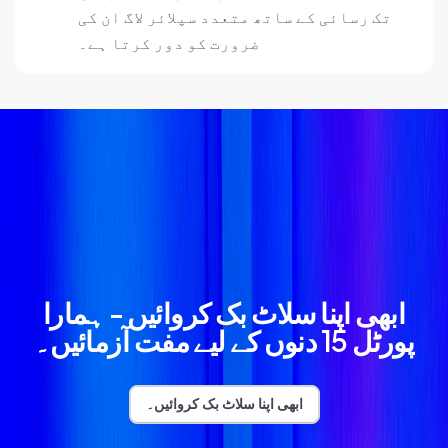
تک رسائی کے ساتھ متعدد سپلائر لاگ ان کی
ضرورت کو دور کرتا ہے۔
ابھی اپنا سلاٹ بک کروائیں - ہمارا
پورٹل 15 دنوں کے لیے مفت آزمائیں۔
ابھی اپنا سلاٹ بک کروائیں۔