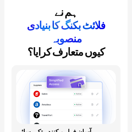
ہم نے
فلائٹ بکنگ کا بنیادی
منصوبہ
کیوں متعارف کرایا؟
آسان فراہم کنندہ تک رسائی