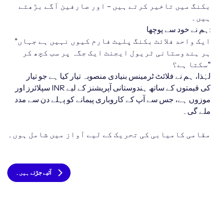
بکنگ میں تاخیر کرتے ہیں - اور صارفین آگے بڑھتے
ہیں۔
ہم نے خود سے پوچھا:
"ایک واحد فلائٹ بکنگ پلیٹ فارم کیوں نہیں ہے جہاں
ہر ہندوستانی ٹریول ایجنٹ ایک جگہ پر سب کچھ کر
سکتا ہے؟"
لہٰذا، ہم نے فلائٹ ٹرمینس بنیادی منصوبہ تیار کیا ہے جو تیار
سپلائرز اور INR کی قیمتوں کے ساتھ ہندوستانی آپریشنز کے لیے
موزوں ہے، جس سے آپ کے کاروباری پیمانے کو پہلے دن سے مدد
ملے گی۔
مقامی کامیابی کی تحریک کے لیے آواز میں شامل ہوں۔
آئیے جڑتے ہیں۔