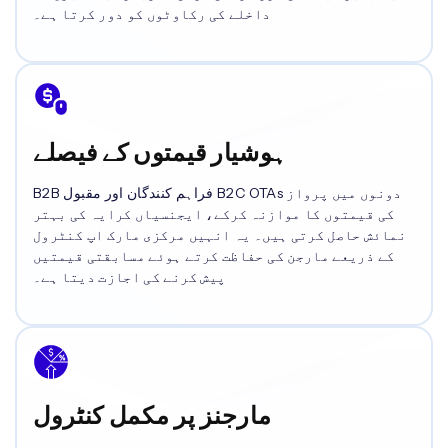
داخلے کی رکاوٹوں کو دور کرتا ہے۔
ہوشیار قیمتوں کے فیصلے
B2B فراہم کنندگان اور مقبول B2C OTAs دونوں میں پرواز
کی قیمتوں کا موازنہ کرکے، ایجنسیاں کرایہ کی بہتر
نمائش حاصل کرتی ہیں۔ یہ انہیں مرکزی مارک اپ کنٹرول
کے ذریعے مارجن کی حفاظت کرتے ہوئے مسابقتی قیمتیں
پیش کرنے کی اجازت دیتا ہے۔
مارجنز پر مکمل کنٹرول