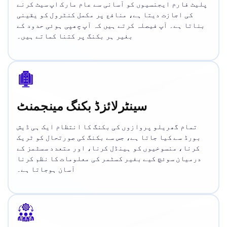
پلیٹ فارم ایجنسیوں کو آسانی سے عام مارک اپ سیٹ کرنے
کی اجازت دیتا ہے، منافع پر مکمل کنٹرول کو یقینی
بناتا ہے۔ آپ فیصلہ کرتے ہیں کہ آپ چھپی ہوئی حدود کے
بغیر ہر بکنگ پر کتنا کماتے ہیں۔
سینٹرلائزڈ بکنگ مینجمنٹ
تمام گھریلو پروازوں کی بکنگ کا انتظام ایک ہی ڈیش
بورڈ سے کیا جاتا ہے، جس سے بکنگ کی صورتحال کو ٹریک
کرنا، منسوخیوں کو ہینڈل کرنا، اور متعدد سسٹمز کے
درمیان سوئچ کیے بغیر کسٹمر کی معلومات کا نظم کرنا
آسان ہوجاتا ہے۔