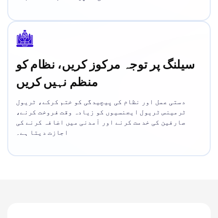
سیلنگ پر توجہ مرکوز کریں، نظام کو
منظم نہیں کریں
دستی عمل اور نظام کی پیچیدگی کو ختم کرکے، ٹریول
ٹرمینس ٹریول ایجنسیوں کو زیادہ وقت فروخت کرنے،
صارفین کی خدمت کرنے اور آمدنی میں اضافہ کرنے کی
اجازت دیتا ہے۔