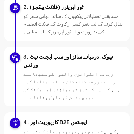
ٹور آپریٹرز (فلائٹ پیکجز)
مسابقتی تعطیلاتی پیکجوں کے ساتھ ہوائی سفر کو
بنڈل کرنے کے لیے بغیر کسی رکاوٹ کے فلائٹ انضمام
کی ضرورت والے ٹور آپریٹرز کے لیے مثالی۔
تھوک، درمیانے سائز اور سب ایجنٹ نیٹ
ورکس
زیادہ انکوائری والیوم کو سنبھالنے
والے فروخت کنندگان کے لیے بنایا گیا
ہے، کرایہ کا تیز تر موازنہ اور بکنگ کی
فوری بندش کو قابل بناتا ہے۔
کارپوریٹ اور B2E ایجنٹس
ایک پلیٹ فارم میں مربوط پرواز کے ذرائع