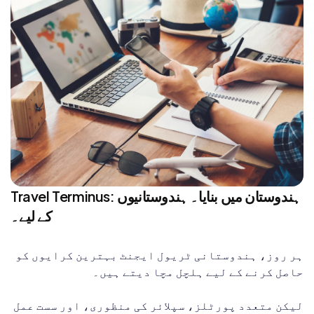
Travel Terminus: ہندوستان میں بنایا۔ ہندوستانیوں
کے لیے۔
ہر روز، ہندوستانی ٹریول ایجنٹ بہترین کرایوں کو
حاصل کرنے کے لیے ہلچل مچا دیتے ہیں۔
لیکن متعدد پورٹلز، سپلائر کی منظوری، اور سست عمل