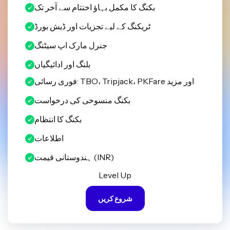
بکنگ کا مکمل بہاؤ اختتام سے آخر تک
ٹریکنگ کے لیے تجزیات اور ڈیش بورڈ
جنرل مارک اپ سیٹنگ
بلنگ اور ادائیگیاں
فوری رسائی: TBO، Tripjack، PKFare اور مزید
بکنگ منسوخی کی درخواست
بکنگ کا انتظام
اطلاعات
ہندوستانی قیمت (INR)
Level Up
شروع کریں