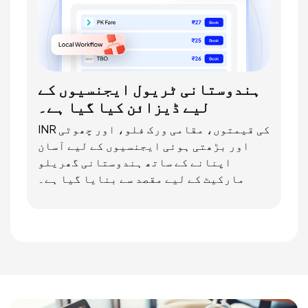
ہندوستانی ٹریول ایجنسیوں کے
لیے ڈیزائن کیا گیا ہے۔
INR کی قیمتوں، مقامی ورک فلو، اور چھوٹی
اور بڑھتی ہوئی ایجنسیوں کے لیے آسان
اپنانے کے ساتھ ہندوستانی گھریلو
مارکیٹ کے لیے مقصد سے بنایا گیا ہے۔