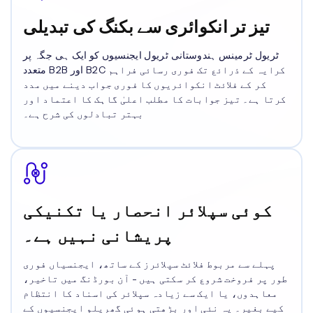
تیز تر انکوائری سے بکنگ کی تبدیلی
ٹریول ٹرمینس ہندوستانی ٹریول ایجنسیوں کو ایک ہی جگہ پر
متعدد B2B اور B2C کرایہ کے ذرائع تک فوری رسائی فراہم
کر کے فلائٹ انکوائریوں کا فوری جواب دینے میں مدد
کرتا ہے۔ تیز جوابات کا مطلب اعلیٰ گاہک کا اعتماد اور
بہتر تبادلوں کی شرح ہے۔
کوئی سپلائر انحصار یا تکنیکی
پریشانی نہیں ہے۔
پہلے سے مربوط فلائٹ سپلائرز کے ساتھ، ایجنسیاں فوری
طور پر فروخت شروع کر سکتی ہیں - آن بورڈنگ میں تاخیر،
معاہدوں، یا ایک سے زیادہ سپلائر کی اسناد کا انتظام
کیے بغیر۔ یہ نئی اور بڑھتی ہوئی گھریلو ایجنسیوں کے