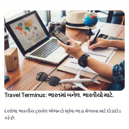
Travel Terminus: ભારતમાં બનેલ. ભારતીયો માટે.
દરરોજ, ભારતીય ટ્રાવેલ એજન્ટો શ્રેષ્ઠ ભાડા મેળવવા માટે દોડાદોડ
કરે છે.