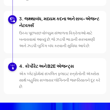
જથ્થાબંધ, મધ્યમ કદના અને સબ-એજન્ટ
નેટવર્ક્સ
ઉચ્ચ પૂછપરછ વોલ્યુમ સંભાળતા વિક્રેતાઓ માટે
બનાવવામાં આવ્યું છે, જે ઝડપી ભાડાની સરખામણી
અને ઝડપી બુકિંગ બંધ કરવાની સુવિધા આપે છે.
કોર્પોરેટ અને B2E એજન્ટ્સ
એક પ્લેટફોર્મમાં સંકલિત ફ્લાઇટ સ્ત્રોતોની ઍક્સેસ
સાથે બહુવિધ સપ્લાયર લોગિનની જરૂરિયાતને દૂર કરે
છે.