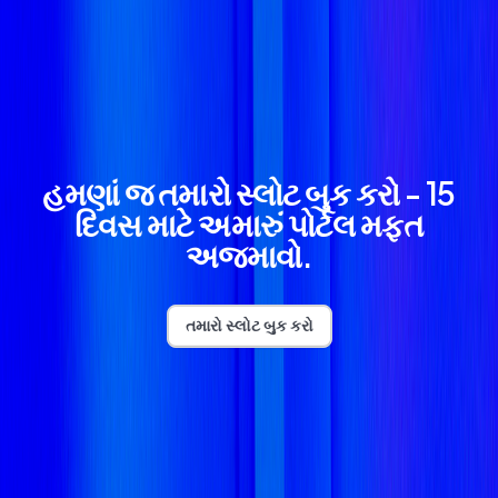
હમણાં જ તમારો સ્લોટ બુક કરો - 15
દિવસ માટે અમારું પોર્ટલ મફત
અજમાવો.
તમારો સ્લોટ બુક કરો