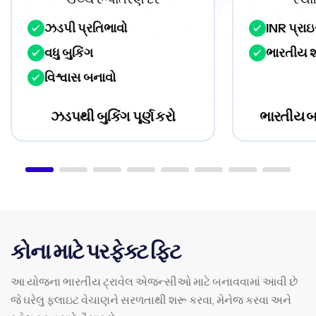
ઝડપી પ્રતિભાવો
INR પ્રાઇ
વધુ બુકિંગ
ભારતીય શ
વિશ્વાસ બનાવો
ઝડપથી બુકિંગ પૂર્ણ કરો
ભારતીય બ
કોના માટે પરફેક્ટ ફિટ
આ યોજના ભારતીય ટ્રાવેલ એજન્સીઓ માટે બનાવવામાં આવી છે
જે ઘરેલુ ફ્લાઇટ વેચાણને સરળતાથી શરૂ કરવા, મેનેજ કરવા અને