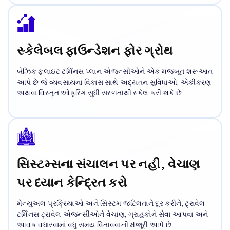
સ્કેલેબલ ફાઉન્ડેશન ફોર ગ્રોથ
બેઝિક ફ્લાઇટ ટર્મિનસ પ્લાન એજન્સીઓને એક મજબૂત શરૂઆત
આપે છે જે વ્યવસાયના વિકાસ સાથે અદ્યતન સુવિધાઓ, એકીકરણ
અથવા વિસ્તૃત ઓફરિંગ સુધી સરળતાથી સ્કેલ કરી શકે છે.
સિસ્ટમ્સના સંચાલન પર નહીં, વેચાણ
પર ધ્યાન કેન્દ્રિત કરો
મેન્યુઅલ પ્રક્રિયાઓ અને સિસ્ટમ જટિલતાને દૂર કરીને, ટ્રાવેલ
ટર્મિનસ ટ્રાવેલ એજન્સીઓને વેચાણ, ગ્રાહકોને સેવા આપવા અને
આવક વધારવામાં વધુ સમય વિતાવવાની મંજૂરી આપે છે.