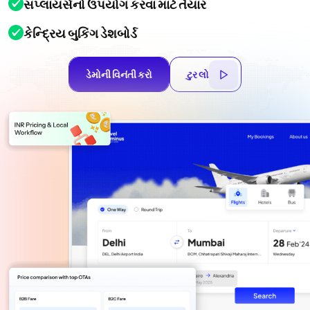
સપ્લાયર્સનો ઉપયોગ કરવા માટે તૈયાર
કેન્દ્રિય બુકિંગ ડેશબોર્ડ
ડેમોની વિનંતી કરો
ટુર લો
ડેમોની વિનંતી કરો
ટુર લો