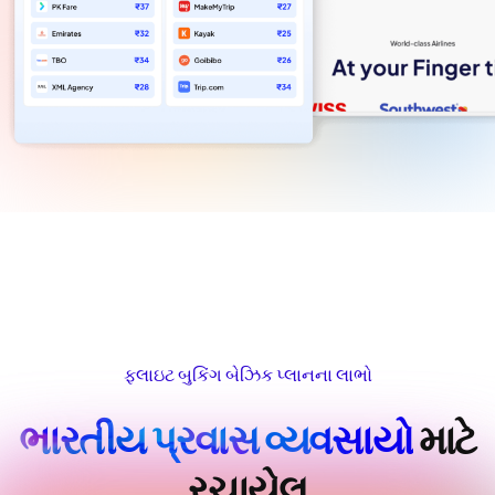
ફ્લાઇટ બુકિંગ બેઝિક પ્લાનના લાભો
ભારતીય પ્રવાસ વ્યવસાયો
માટે
રચાયેલ