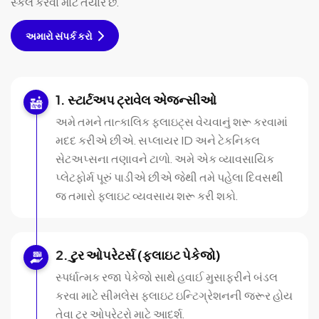
સ્કેલ કરવા માટે તૈયાર છે.
અમારો સંપર્ક કરો
સ્ટાર્ટઅપ ટ્રાવેલ એજન્સીઓ
અમે તમને તાત્કાલિક ફ્લાઇટ્સ વેચવાનું શરૂ કરવામાં
મદદ કરીએ છીએ. સપ્લાયર ID અને ટેકનિકલ
સેટઅપ્સના તણાવને ટાળો. અમે એક વ્યાવસાયિક
પ્લેટફોર્મ પૂરું પાડીએ છીએ જેથી તમે પહેલા દિવસથી
જ તમારો ફ્લાઇટ વ્યવસાય શરૂ કરી શકો.
ટુર ઓપરેટર્સ (ફ્લાઇટ પેકેજો)
સ્પર્ધાત્મક રજા પેકેજો સાથે હવાઈ મુસાફરીને બંડલ
કરવા માટે સીમલેસ ફ્લાઇટ ઇન્ટિગ્રેશનની જરૂર હોય
તેવા ટૂર ઓપરેટરો માટે આદર્શ.