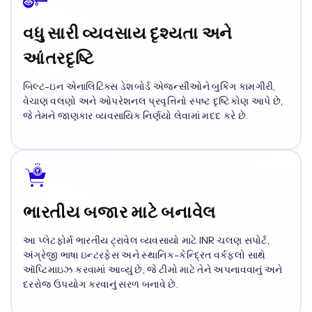
વધુ સારી વ્યવસાય દૃશ્યતા અને
આંતરદૃષ્ટિ
બિલ્ટ-ઇન એનાલિટિક્સ ડેશબોર્ડ એજન્સીઓને બુકિંગ કામગીરી,
વેચાણ વલણો અને ઓપરેશનલ પ્રવૃત્તિનો સ્પષ્ટ દૃષ્ટિકોણ આપે છે,
જે તેમને જાણકાર વ્યવસાયિક નિર્ણયો લેવામાં મદદ કરે છે.
ભારતીય બજાર માટે બનાવેલ
આ પ્લેટફોર્મ ભારતીય ટ્રાવેલ વ્યવસાયો માટે INR ચલણ સપોર્ટ,
અંગ્રેજી ભાષા ઇન્ટરફેસ અને સ્થાનિક-કેન્દ્રિત વર્કફ્લો સાથે
ઑપ્ટિમાઇઝ કરવામાં આવ્યું છે, જે ટીમો માટે તેને અપનાવવાનું અને
દરરોજ ઉપયોગ કરવાનું સરળ બનાવે છે.