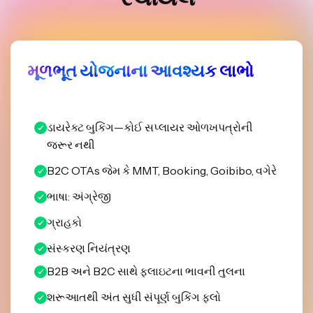
મૂળભૂત યોજનાના આવશ્યક લાભો
ડાયરેક્ટ બુકિંગ—કોઈ સપ્લાયર ઓળખપત્રોની
જરૂર નથી
B2C OTAs જેમ કે MMT, Booking, Goibibo, વગેરે
ભાષા: અંગ્રેજી
ગ્રાહકો
સંસ્કરણ નિયંત્રણ
B2B અને B2C સાથે ફ્લાઇટના ભાવની તુલના
શરૂઆતથી અંત સુધી સંપૂર્ણ બુકિંગ ફ્લો