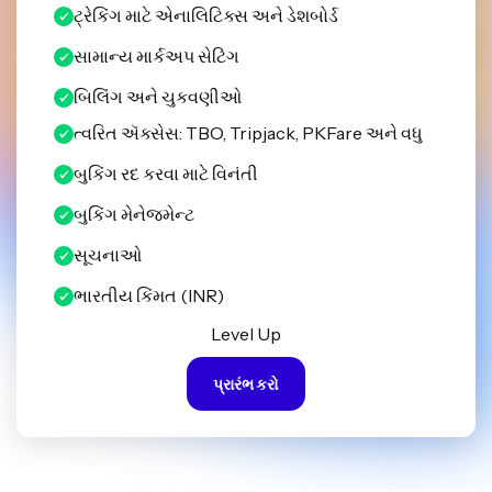
ટ્રેકિંગ માટે એનાલિટિક્સ અને ડેશબોર્ડ
સામાન્ય માર્કઅપ સેટિંગ
બિલિંગ અને ચુકવણીઓ
ત્વરિત ઍક્સેસ: TBO, Tripjack, PKFare અને વધુ
બુકિંગ રદ કરવા માટે વિનંતી
બુકિંગ મેનેજમેન્ટ
સૂચનાઓ
ભારતીય કિંમત (INR)
Level Up
પ્રારંભ કરો