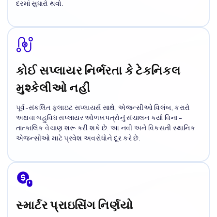
દરમાં સુધારો થવો.
કોઈ સપ્લાયર નિર્ભરતા કે ટેકનિકલ
મુશ્કેલીઓ નહીં
પૂર્વ-સંકલિત ફ્લાઇટ સપ્લાયર્સ સાથે, એજન્સીઓ વિલંબ, કરારો
અથવા બહુવિધ સપ્લાયર ઓળખપત્રોનું સંચાલન કર્યા વિના -
તાત્કાલિક વેચાણ શરૂ કરી શકે છે. આ નવી અને વિકસતી સ્થાનિક
એજન્સીઓ માટે પ્રવેશ અવરોધોને દૂર કરે છે.
સ્માર્ટર પ્રાઇસિંગ નિર્ણયો