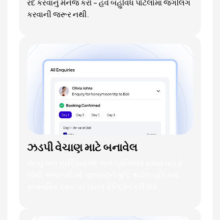
રદ કરવાનું મેનેજ કરો - હવે બહુવિધ પોર્ટલોમાં જગલિંગ
કરવાની જરૂર નથી.
ઝડપી વેચાણ માટે બનાવેલ
મેન્યુઅલ પ્રક્રિયાઓ અને પ્રતિભાવ સમય ઘટાડો
જેથી એજન્સીઓ પૂછપરછને પુષ્ટિ થયેલ બુકિંગમાં
રૂપાંતરિત કરવા પર ધ્યાન કેન્દ્રિત કરી શકે.