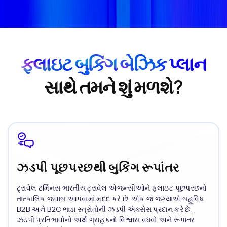
ફ્લાઇટ બુકિંગ બેઝિક પ્લાન
સાથે તમને શું મળશે?
ઝડપી પૂછપરછથી બુકિંગ રૂપાંતર
ટ્રાવેલ ટર્મિનસ ભારતીય ટ્રાવેલ એજન્સીઓને ફ્લાઇટ પૂછપરછનો
તાત્કાલિક જવાબ આપવામાં મદદ કરે છે, એક જ જગ્યાએ બહુવિધ
B2B અને B2C ભાડા સ્ત્રોતોની ઝડપી ઍક્સેસ પ્રદાન કરે છે.
ઝડપી પ્રતિભાવોનો અર્થ ગ્રાહકનો વિશ્વાસ વધવો અને રૂપાંતર