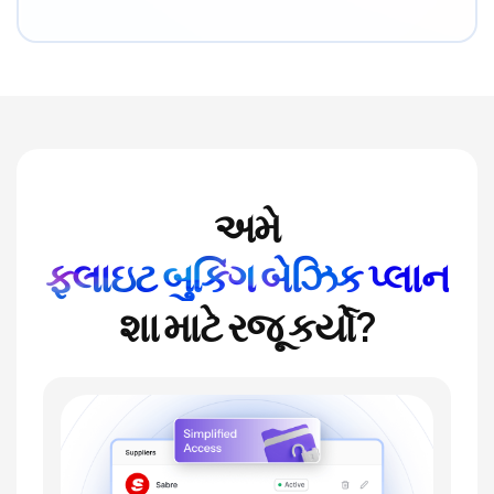
અમે
ફ્લાઇટ બુકિંગ બેઝિક પ્લાન
શા માટે રજૂ કર્યો?