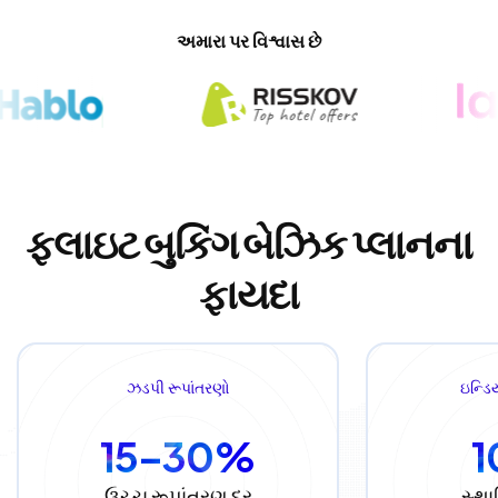
અમારા પર વિશ્વાસ છે
ફ્લાઇટ બુકિંગ બેઝિક પ્લાનના
ફાયદા
ઝડપી રૂપાંતરણો
ઇન્ડિય
15–30%
ઉચ્ચ રૂપાંતરણ દર
સ્થ