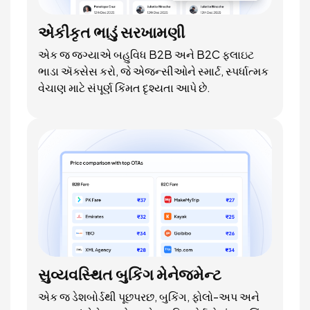
એકીકૃત ભાડું સરખામણી
એક જ જગ્યાએ બહુવિધ B2B અને B2C ફ્લાઇટ
ભાડા ઍક્સેસ કરો, જે એજન્સીઓને સ્માર્ટ, સ્પર્ધાત્મક
વેચાણ માટે સંપૂર્ણ કિંમત દૃશ્યતા આપે છે.
સુવ્યવસ્થિત બુકિંગ મેનેજમેન્ટ
એક જ ડેશબોર્ડથી પૂછપરછ, બુકિંગ, ફોલો-અપ અને