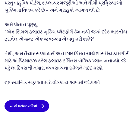
પરંતુ બહુવિધ પોર્ટલ, સપ્લાયર મંજૂરીઓ અને ધીમી પ્રક્રિયાઓ
બુકિંગમાં વિલંબ કરે છે - અને ગ્રાહકો આગળ વધે છે.
અમે પોતાને પૂછ્યું:
"એક સિંગલ ફ્લાઇટ બુકિંગ પ્લેટફોર્મ કેમ નથી જ્યાં દરેક ભારતીય
ટ્રાવેલ એજન્ટ એક જ જગ્યાએ બધું કરી શકે?"
તેથી, અમે તૈયાર સપ્લાયર્સ અને INR કિંમત સાથે ભારતીય કામગીરી
માટે ઑપ્ટિમાઇઝ કરેલ ફ્લાઇટ ટર્મિનસ બેઝિક પ્લાન બનાવ્યો, જે
પહેલા દિવસથી તમારા વ્યવસાયના સ્કેલને મદદ કરશે.
👉 સ્થાનિક સફળતા માટે વોકલ ચળવળમાં જોડાઓ
ચાલો કનેક્ટ કરીએ