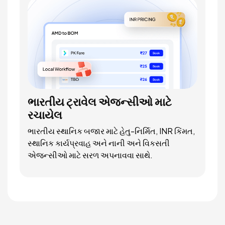
ભારતીય ટ્રાવેલ એજન્સીઓ માટે
રચાયેલ
ભારતીય સ્થાનિક બજાર માટે હેતુ-નિર્મિત, INR કિંમત,
સ્થાનિક કાર્યપ્રવાહ અને નાની અને વિકસતી
એજન્સીઓ માટે સરળ અપનાવવા સાથે.