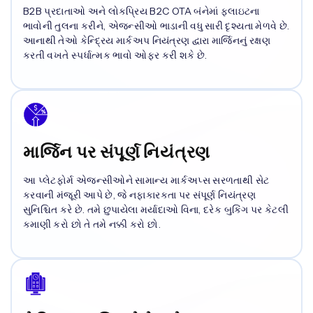
B2B પ્રદાતાઓ અને લોકપ્રિય B2C OTA બંનેમાં ફ્લાઇટના
ભાવોની તુલના કરીને, એજન્સીઓ ભાડાની વધુ સારી દૃશ્યતા મેળવે છે.
આનાથી તેઓ કેન્દ્રિય માર્કઅપ નિયંત્રણ દ્વારા માર્જિનનું રક્ષણ
કરતી વખતે સ્પર્ધાત્મક ભાવો ઓફર કરી શકે છે.
માર્જિન પર સંપૂર્ણ નિયંત્રણ
આ પ્લેટફોર્મ એજન્સીઓને સામાન્ય માર્કઅપ્સ સરળતાથી સેટ
કરવાની મંજૂરી આપે છે, જે નફાકારકતા પર સંપૂર્ણ નિયંત્રણ
સુનિશ્ચિત કરે છે. તમે છુપાયેલા મર્યાદાઓ વિના, દરેક બુકિંગ પર કેટલી
કમાણી કરો છો તે તમે નક્કી કરો છો.