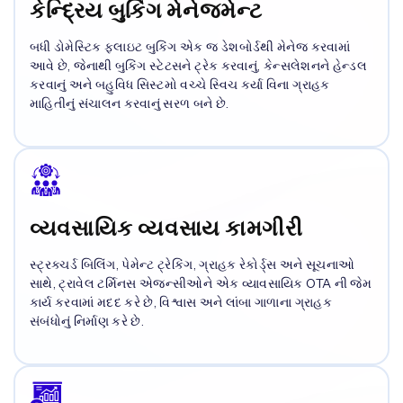
કેન્દ્રિય બુકિંગ મેનેજમેન્ટ
બધી ડોમેસ્ટિક ફ્લાઇટ બુકિંગ એક જ ડેશબોર્ડથી મેનેજ કરવામાં
આવે છે, જેનાથી બુકિંગ સ્ટેટસને ટ્રેક કરવાનું, કેન્સલેશનને હેન્ડલ
કરવાનું અને બહુવિધ સિસ્ટમો વચ્ચે સ્વિચ કર્યા વિના ગ્રાહક
માહિતીનું સંચાલન કરવાનું સરળ બને છે.
વ્યવસાયિક વ્યવસાય કામગીરી
સ્ટ્રક્ચર્ડ બિલિંગ, પેમેન્ટ ટ્રેકિંગ, ગ્રાહક રેકોર્ડ્સ અને સૂચનાઓ
સાથે, ટ્રાવેલ ટર્મિનસ એજન્સીઓને એક વ્યાવસાયિક OTA ની જેમ
કાર્ય કરવામાં મદદ કરે છે, વિશ્વાસ અને લાંબા ગાળાના ગ્રાહક
સંબંધોનું નિર્માણ કરે છે.