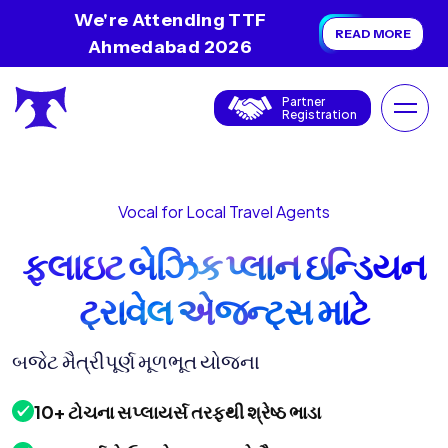
We're Attending TTF
READ MORE
Ahmedabad 2026
Partner
Registration
Vocal for Local Travel Agents
ફ્લાઇટ બેઝિક પ્લાન ઇન્ડિયન
ટ્રાવેલ એજન્ટ્સ માટે
બજેટ મૈત્રીપૂર્ણ મૂળભૂત યોજના
10+ ટોચના સપ્લાયર્સ તરફથી શ્રેષ્ઠ ભાડા