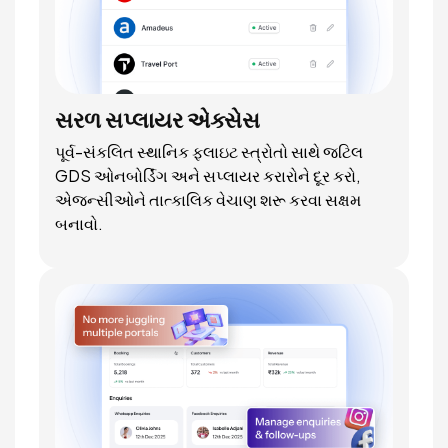
સરળ સપ્લાયર એક્સેસ
પૂર્વ-સંકલિત સ્થાનિક ફ્લાઇટ સ્ત્રોતો સાથે જટિલ
GDS ઓનબોર્ડિંગ અને સપ્લાયર કરારોને દૂર કરો,
એજન્સીઓને તાત્કાલિક વેચાણ શરૂ કરવા સક્ષમ
બનાવો.