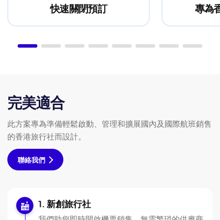
快速關閉預訂
專為
完美適合
此方案專為準備輕鬆啟動、管理和擴展國內及國際航班銷售
的香港旅行社而設計。
聯絡我們
新創旅行社
我們助您即時開啟機票銷售。無需繁瑣的供應商