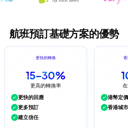
航班預訂基礎方案的優勢
更快的轉換
香
15–30%
更高的轉換率
在
更快的回應
港幣定
更多預訂
香港城
建立信任