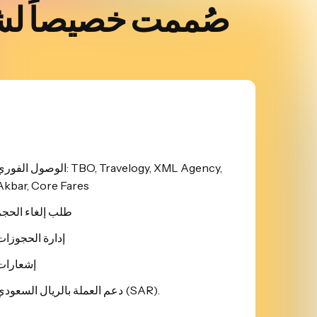
صُممت خصيصاً لشر
الوصول الفوري: BO, Travelogy, XML Agency
Akbar, Core Fares
طلب إلغاء الحجز
إدارة الحجوزات
إشعارات
دعم العملة بالريال السعودي (SAR).