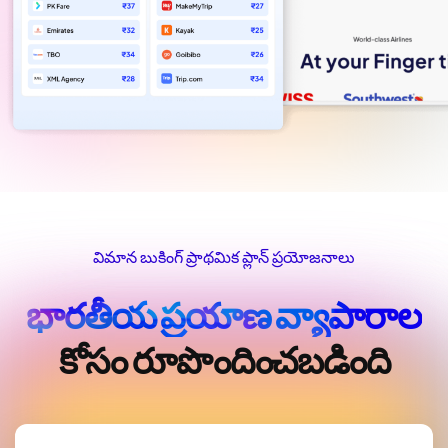
విమాన బుకింగ్ ప్రాథమిక ప్లాన్ ప్రయోజనాలు
భారతీయ ప్రయాణ వ్యాపారాల
కోసం రూపొందించబడింది