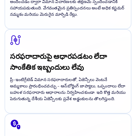
అందించడం ద్వారా విమాన విచారణలకు తక్షణమే స్పందించడానికి
సహాయపడుతుంది. వేగవంతమైన ప్రతిస్పందనలు అంటే అధిక కస్టమర్
నమ్మకం మరియు మెరుగైన మార్పిడి రేట్లు.
సరఫరాదారుపై ఆధారపడటం లేదా
సాంకేతిక ఇబ్బందులు లేవు
ప్రీ-ఇంటిగ్రేటెడ్ విమాన సరఫరాదారులతో, ఏజెన్సీలు వెంటనే
అమ్మకాలు ప్రారంభించవచ్చు - ఆన్‌బోర్డింగ్ జాప్యాలు, ఒప్పందాలు లేదా
బహుళ సరఫరాదారు ఆధారాలను నిర్వహించకుండా. ఇది కొత్త మరియు
పెరుగుతున్న దేశీయ ఏజెన్సీలకు ప్రవేశ అడ్డంకులను తొలగిస్తుంది.