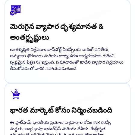
మెరుగైన వ్యాపార దృశ్యమానత &
అంతర్దృష్టులు
అంతర్నిర్మిత విశ్లేషణల డాష్‌బోర్డ్ ఏజెన్సీలకు బుకింగ్ పనితీరు,
అమ్మకాల ధోరణులు మరియు కార్యాచరణ కార్యకలాపాల గురించి
స్పష్టమైన వీక్షణను ఇస్తుంది, సమాచారంతో కూడిన వ్యాపార నిర్ణయాలు
తీసుకోవడంలో వారికి సహాయపడుతుంది.
భారత మార్కెట్ కోసం నిర్మించబడింది
ఈ ప్లాట్‌ఫామ్ భారతీయ ప్రయాణ వ్యాపారాల కోసం INR కరెన్సీ
మద్దతు, ఆంగ్ల భాషా ఇంటర్‌ఫేస్ మరియు దేశీయ-కేంద్రీకృత