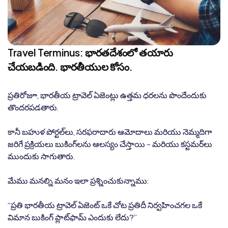
Travel Terminus: భారతదేశంలో తయారు
చేయబడింది. భారతీయుల కోసం.
ప్రతిరోజూ, భారతీయ ట్రావెల్ ఏజెంట్లు ఉత్తమ ధరలను పొందేందుకు
తొందరపడతారు.
కానీ బహుళ పోర్టల్‌లు, సరఫరాదారు ఆమోదాలు మరియు నెమ్మదిగా
జరిగే ప్రక్రియలు బుకింగ్‌లను ఆలస్యం చేస్తాయి - మరియు కస్టమర్‌లు
ముందుకు సాగుతారు.
మేము మనల్ని మనం ఇలా ప్రశ్నించుకున్నాము:
“ప్రతి భారతీయ ట్రావెల్ ఏజెంట్ ఒకే చోట ప్రతిదీ నిర్వహించగల ఒకే
విమాన బుకింగ్ ప్లాట్‌ఫామ్ ఎందుకు లేదు?”