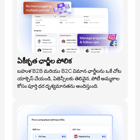
ఏకీకృత ఛార్జీల పోలిక
బహుళ B2B మరియు B2C విమాన ఛార్జీలను ఒకే చోట
యాక్సెస్ చేయండి, ఏజెన్సీలకు తెలివైన, పోటీ అమ్మకాల
కోసం పూర్తి ధర దృశ్యమానతను అందిస్తుంది.