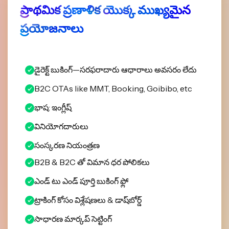
ప్రాథమిక ప్రణాళిక యొక్క ముఖ్యమైన
ప్రయోజనాలు
డైరెక్ట్ బుకింగ్—సరఫరాదారు ఆధారాలు అవసరం లేదు
B2C OTAs like MMT, Booking, Goibibo, etc
భాష: ఇంగ్లీష్
వినియోగదారులు
సంస్కరణ నియంత్రణ
B2B & B2C తో విమాన ధర పోలికలు
ఎండ్ టు ఎండ్ పూర్తి బుకింగ్ ఫ్లో
ట్రాకింగ్ కోసం విశ్లేషణలు & డాష్‌బోర్డ్
సాధారణ మార్కప్ సెట్టింగ్