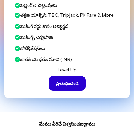
బిల్లింగ్ & చెల్లింపులు
తక్షణ యాక్సెస్: TBO, Tripjack, PKFare & More
బుకింగ్ రద్దు కోసం అభ్యర్థన
బుకింగ్స్ నిర్వహణ
నోటిఫికేషన్‌లు
భారతీయ ధరల సూచీ (INR)
Level Up
ప్రారంభించండి
మేము వీరిచే విశ్వసించబడ్డాము