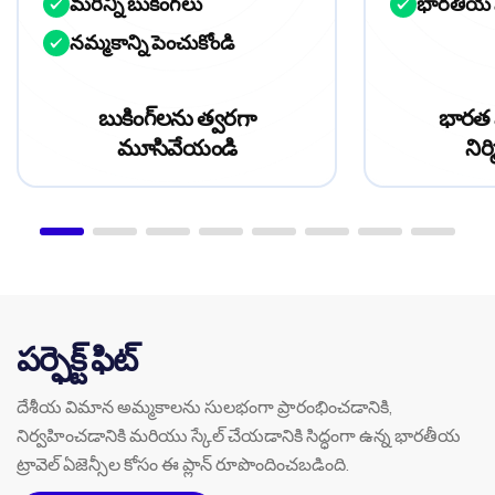
మరిన్ని బుకింగ్‌లు
భారతీయ 
నమ్మకాన్ని పెంచుకోండి
బుకింగ్‌లను త్వరగా
భారత 
మూసివేయండి
నిర
పర్ఫెక్ట్ ఫిట్
దేశీయ విమాన అమ్మకాలను సులభంగా ప్రారంభించడానికి,
నిర్వహించడానికి మరియు స్కేల్ చేయడానికి సిద్ధంగా ఉన్న భారతీయ
ట్రావెల్ ఏజెన్సీల కోసం ఈ ప్లాన్ రూపొందించబడింది.