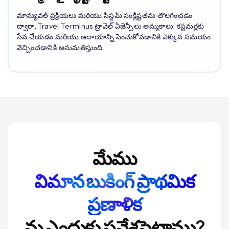
మాన్యువల్ ప్రక్రియలు మరియు సిస్టమ్ సంక్లిష్టతను తొలగించడం
ద్వారా, Travel Terminus ట్రావెల్ ఏజెన్సీలు అమ్మకాలు, కస్టమర్లకు
సేవ చేయడం మరియు ఆదాయాన్ని పెంచుకోవడానికి ఎక్కువ సమయం
వెచ్చించడానికి అనుమతిస్తుంది.
మేము
విమాన బుకింగ్ ప్రాథమిక
ప్రణాళిక
ను ఎందుకు ప్రవేశపెట్టాము?