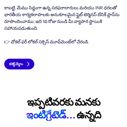
కాబట్టి, మేము సిద్ధంగా ఉన్న సరఫరాదారులు మరియు INR ధరలతో
భారతీయ కార్యకలాపాలకు అనుకూలమైన ఫ్లైట్ టెర్మినస్ బేసిక్ ప్లాన్‌ను
రూపొందించాము, ఇది 1వ రోజు నుండి మీ వ్యాపార స్థాయికి
సహాయపడుతుంది.
👉 వోకల్ ఫర్ లోకల్ సక్సెస్ మూవ్‌మెంట్‌లో చేరండి.
కనెక్ట్ చేద్దాం
ఇప్పటివరకు మనకు
ఇంటిగ్రేటెడ్...
ఉన్నది