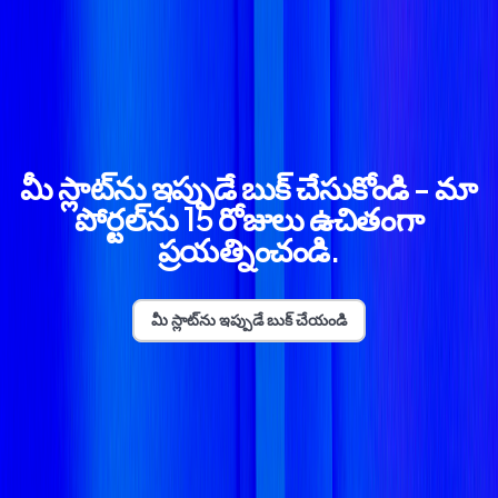
మీ స్లాట్‌ను ఇప్పుడే బుక్ చేసుకోండి - మా
పోర్టల్‌ను 15 రోజులు ఉచితంగా
ప్రయత్నించండి.
మీ స్లాట్‌ను ఇప్పుడే బుక్ చేయండి