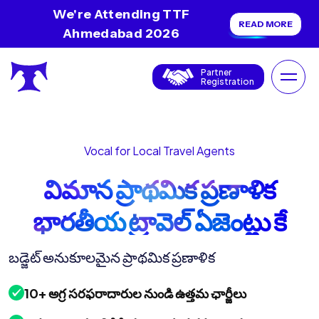
We're Attending TTF
READ MORE
Ahmedabad 2026
Partner
Registration
Vocal for Local Travel Agents
విమాన ప్రాథమిక ప్రణాళిక
భారతీయ ట్రావెల్ ఏజెంట్లు కే
లియా
బడ్జెట్ అనుకూలమైన ప్రాథమిక ప్రణాళిక
10+ అగ్ర సరఫరాదారుల నుండి ఉత్తమ ఛార్జీలు