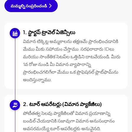
మమ్మల్ని సంప్రదించండి
స్టార్టప్ ట్రావెల్ ఏజెన్సీలు
విమాన టిక్కెట్ల అమ్మకాలను తక్షణమే ప్రారంభించడానికి
మేము మీకు సహాయం చేస్తాము. సరఫరాదారు IDలు
మరియు సాంకేతిక సెటప్‌ల ఒత్తిడిని దాటవేయండి. మీరు
1వ రోజు నుండి మీ విమాన వ్యాపారాన్ని
ప్రారంభించగలిగేలా మేము ఒక ప్రొఫెషనల్ ప్లాట్‌ఫామ్‌ను
అందిస్తున్నాము.
టూర్ ఆపరేటర్లు (విమాన ప్యాకేజీలు)
పోటీతత్వ సెలవు ప్యాకేజీలతో విమాన ప్రయాణాన్ని
బండిల్ చేయడానికి సజావుగా విమాన అనుసంధానం
అవసరమయ్యే టూర్ ఆపరేటర్లకు అనువైనది.