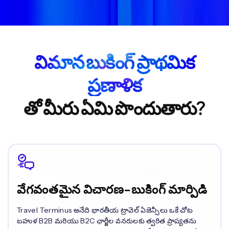
విమాన బుకింగ్ ప్రాథమిక
ప్రణాళిక
తో మీరు ఏమి పొందుతారు?
వేగవంతమైన విచారణ-బుకింగ్ మార్పిడి
Travel Terminus అనేది భారతీయ ట్రావెల్ ఏజెన్సీలు ఒకే చోట
బహుళ B2B మరియు B2C ఛార్జీల వనరులకు త్వరిత ప్రాప్యతను