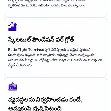
వర్క్‌ఫ్లోలతో ఆప్టిమైజ్ చేయబడింది, ఇది జట్లు రోజువారీగా
స్వీకరించడం మరియు ఉపయోగించడం సులభం చేస్తుంది.
స్కేలబుల్ ఫౌండేషన్ ఫర్ గ్రోత్
Basic Flight Terminus ప్లాన్ ఏజెన్సీలకు బలమైన ప్రారంభ
బిందువును ఇస్తుంది, ఇది వ్యాపారం అభివృద్ధి చెందుతున్నప్పుడు
అధునాతన ఫీచర్లు, ఇంటిగ్రేషన్లు లేదా విస్తరించిన ఆఫర్‌లకు సులభంగా
స్కేల్ చేయగలదు.
వ్యవస్థలను నిర్వహించడం కంటే,
అమ్మకంపై దృష్టి పెట్టండి