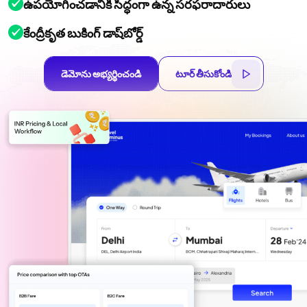
ఉపయోగించడానికి సిద్ధంగా ఉన్న సరఫరాదారులు
కేంద్రీకృత బుకింగ్ డాష్‌బోర్డ్
డెమోను అభ్యర్థించండి
టూర్ తీసుకోండి
డెమోను అభ్యర్థించండి
టూర్ తీసుకోండి