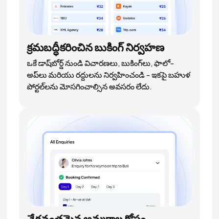
క్రమబద్ధీకరించిన బుకింగ్ నిర్వహణ
ఒకే డాష్‌బోర్డ్ నుండి విచారణలు, బుకింగ్‌లు, ఫాలో-
అప్‌లు మరియు రద్దులను నిర్వహించండి - ఇకపై బహుళ
పోర్టల్‌లను మోసగించాల్సిన అవసరం లేదు.
వేగవంతమైన అమ్మకాల కోసం