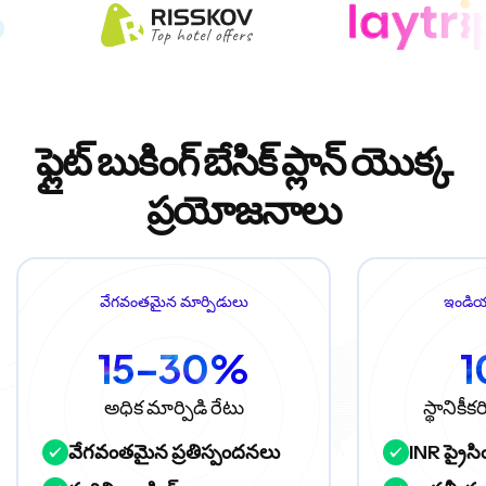
ఫ్లైట్ బుకింగ్ బేసిక్ ప్లాన్ యొక్క
ప్రయోజనాలు
వేగవంతమైన మార్పిడులు
ఇండియా
15–30%
అధిక మార్పిడి రేటు
స్థానిక
వేగవంతమైన ప్రతిస్పందనలు
INR ప్రైసి