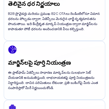
తెలివైన ధర నిర్ణయాలు
B2B ప్రొవైడర్లు మరియు ప్రముఖ B2C OTAలు రెండింటిలోనూ విమాన
ధరలను పోల్చడం ద్వారా, ఏజెన్సీలు మెరుగైన ఛార్జీ దృశ్యమానతను
పొందుతాయి. ఇది కేంద్రీకృత మార్కప్ నియంత్రణ ద్వారా మార్జిన్‌లను
కాపాడుతూ పోటీ ధరలను అందించడానికి వీలు కల్పిస్తుంది.
మార్జిన్‌లపై పూర్తి నియంత్రణ
ఈ ప్లాట్‌ఫామ్ ఏజెన్సీలు సాధారణ మార్కప్‌లను సులభంగా సెట్
చేయడానికి అనుమతిస్తుంది, లాభదాయకతపై పూర్తి నియంత్రణను
నిర్ధారిస్తుంది. దాచిన పరిమితులు లేకుండా, ప్రతి బుకింగ్‌పై మీరు ఎంత
సంపాదిస్తారో మీరే నిర్ణయించుకోండి.