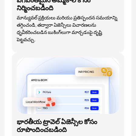
నిర్మించబడింది
మాన్యువల్ ప్రక్రియలు మరియు ప్రతిస్పందన సమయాన్ని
తగ్గించండి, తద్వారా ఏజెన్సీలు విచారణలను
ధృవీకరించబడిన బుకింగ్‌లుగా మార్చడంపై దృష్టి
పెట్టవచ్చు.
భారతీయ ట్రావెల్ ఏజెన్సీల కోసం
రూపొందించబడింది