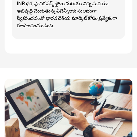
INR ధర, స్థానిక వర్క్‌ఫ్లోలు మరియు చిన్న మరియు
అభివృద్ధి చెందుతున్న ఏజెన్సీలకు సులభంగా
స్వీకరించడంతో భారత దేశీయ మార్కెట్ కోసం ప్రత్యేకంగా
రూపొందించబడింది.