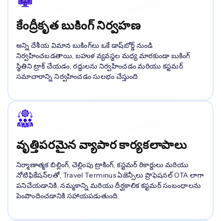
కేంద్రీకృత బుకింగ్ నిర్వహణ
అన్ని దేశీయ విమాన బుకింగ్‌లు ఒకే డాష్‌బోర్డ్ నుండి
నిర్వహించబడతాయి, బహుళ వ్యవస్థల మధ్య మారకుండా బుకింగ్
స్థితిని ట్రాక్ చేయడం, రద్దులను నిర్వహించడం మరియు కస్టమర్
సమాచారాన్ని నిర్వహించడం సులభం చేస్తుంది.
వృత్తిపరమైన వ్యాపార కార్యకలాపాలు
నిర్మాణాత్మక బిల్లింగ్, చెల్లింపు ట్రాకింగ్, కస్టమర్ రికార్డులు మరియు
నోటిఫికేషన్‌లతో, Travel Terminus ఏజెన్సీలు ప్రొఫెషనల్ OTA లాగా
పనిచేయడానికి, నమ్మకాన్ని మరియు దీర్ఘకాలిక కస్టమర్ సంబంధాలను
పెంపొందించడానికి సహాయపడుతుంది.