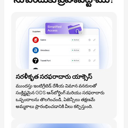
సరళీకృత సరఫరాదారు యాక్సెస్
ముందస్తు ఇంటిగ్రేటెడ్ దేశీయ విమాన వనరులతో
సంక్లిష్టమైన GDS ఆన్‌బోర్డింగ్ మరియు సరఫరాదారు
ఒప్పందాలను తొలగించండి, ఏజెన్సీలు తక్షణమే
అమ్మకాలు ప్రారంభించడానికి వీలు కల్పిస్తుంది.