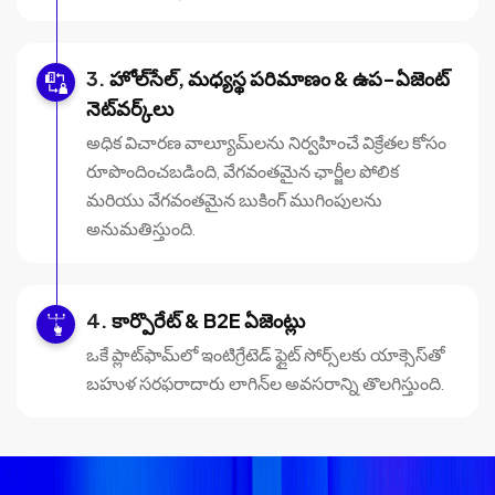
హోల్‌సేల్, మధ్యస్థ పరిమాణం & ఉప-ఏజెంట్
నెట్‌వర్క్‌లు
అధిక విచారణ వాల్యూమ్‌లను నిర్వహించే విక్రేతల కోసం
రూపొందించబడింది, వేగవంతమైన ఛార్జీల పోలిక
మరియు వేగవంతమైన బుకింగ్ ముగింపులను
అనుమతిస్తుంది.
కార్పొరేట్ & B2E ఏజెంట్లు
ఒకే ప్లాట్‌ఫామ్‌లో ఇంటిగ్రేటెడ్ ఫ్లైట్ సోర్స్‌లకు యాక్సెస్‌తో
బహుళ సరఫరాదారు లాగిన్‌ల అవసరాన్ని తొలగిస్తుంది.