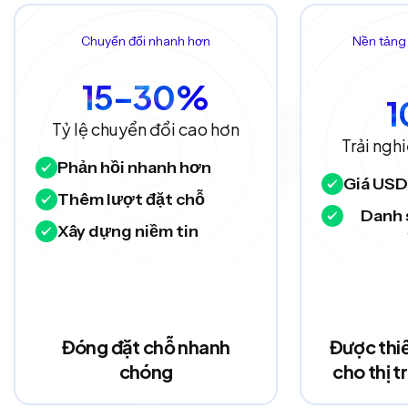
Chuyển đổi nhanh hơn
Nền tảng 
15–30%
Tỷ lệ chuyển đổi cao hơn
Trải ngh
Phản hồi nhanh hơn
Giá USD
Thêm lượt đặt chỗ
Danh 
Xây dựng niềm tin
Đóng đặt chỗ nhanh
Được thiế
chóng
cho thị 