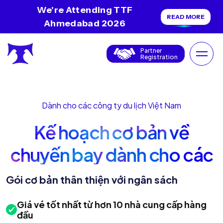
We're Attending TTF
READ MORE
Ahmedabad 2026
Partner
Registration
Dành cho các công ty du lịch Việt Nam
Kế hoạch cơ bản về
chuyến bay dành cho các
đại lý du lịch Việt Nam
Gói cơ bản thân thiện với ngân sách
Giá vé tốt nhất từ ​​hơn 10 nhà cung cấp hàng
đầu