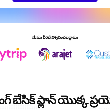
మేము వీరిచే విశ్వసించబడ్డాము
కింగ్ బేసిక్ ప్లాన్ యొక్క 