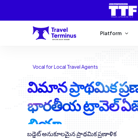
Platform
Vocal for Local Travel Agents
విమాన ప్రాథమిక ప్ర
భారతీయ ట్రావెల్ ఏజెం
లియా
బడ్జెట్ అనుకూలమైన ప్రాథమిక ప్రణాళిక