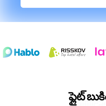
ఫ్లైట్ బు