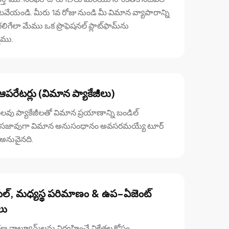
దాటవేయండి. మీరు 1వ రోజు నుండి మీ విమాన వ్యాపారాన్ని
లిగేలా మేము ఒక ప్రొఫెషనల్ ప్లాట్‌ఫామ్‌ను
ాము.
ఆపరేటర్లు (విమాన ప్యాకేజీలు)
ెలవు ప్యాకేజీలతో విమాన ప్రయాణాన్ని బండిల్
ి సజావుగా విమాన అనుసంధానం అవసరమయ్యే టూర్
 అనువైనది.
సేల్, మధ్యస్థ పరిమాణం & ఉప-ఏజెంట్
‌లు
ణ వాల్యూమ్‌లను నిర్వహించే విక్రేతల కోసం