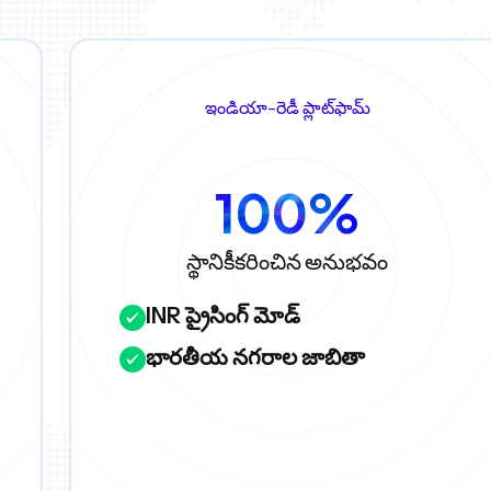
ఇండియా-రెడీ ప్లాట్‌ఫామ్
100%
స్థానికీకరించిన అనుభవం
INR ప్రైసింగ్ మోడ్
భారతీయ నగరాల జాబితా