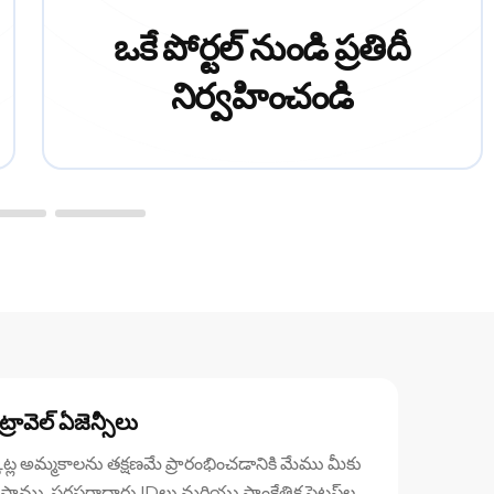
ఒకే పోర్టల్ నుండి ప్రతిదీ
నిర్వహించండి
్ ట్రావెల్ ఏజెన్సీలు
కెట్ల అమ్మకాలను తక్షణమే ప్రారంభించడానికి మేము మీకు
్తాము. సరఫరాదారు IDలు మరియు సాంకేతిక సెటప్‌ల