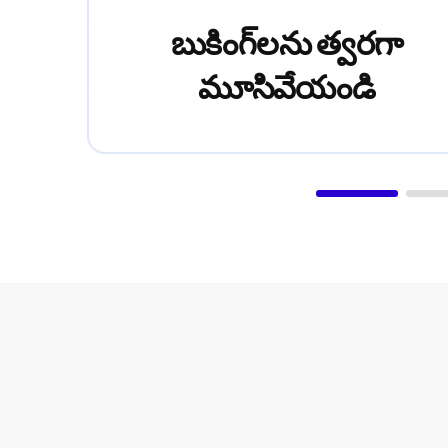
బుకింగ్‌లను త్వరగా
మూసివేయండి