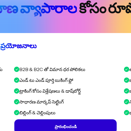
ాణ వ్యాపారాల
కోసం రూప
న ప్రయోజనాలు
దు
B2B & B2C తో విమాన ధర పోలికలు
ఎండ్ టు ఎండ్ పూర్తి బుకింగ్ ఫ్లో
బ
ట్రాకింగ్ కోసం విశ్లేషణలు & డాష్‌బోర్డ్
సాధారణ మార్కప్ సెట్టింగ్
న
బిల్లింగ్ & చెల్లింపులు
ప్రారంభించండి