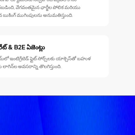
బడింది, వేగవంతమైన ఛార్జీల పోలిక మరియు
 బుకింగ్ ముగింపులను అనుమతిస్తుంది.
రేట్ & B2E ఏజెంట్లు
ామ్‌లో ఇంటిగ్రేటెడ్ ఫ్లైట్ సోర్స్‌లకు యాక్సెస్‌తో బహుళ
ాగిన్‌ల అవసరాన్ని తొలగిస్తుంది.