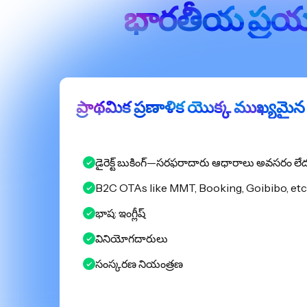
భారతీయ ప్రయ
ప్రాథమిక ప్రణాళిక యొక్క ముఖ్యమై
డైరెక్ట్ బుకింగ్—సరఫరాదారు ఆధారాలు అవసరం లే
B2C OTAs like MMT, Booking, Goibibo, etc
భాష: ఇంగ్లీష్
వినియోగదారులు
సంస్కరణ నియంత్రణ