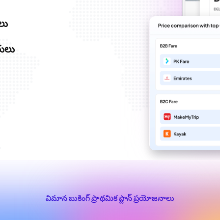
లు
రులు
విమాన బుకింగ్ ప్రాథమిక ప్లాన్ ప్రయోజనాలు