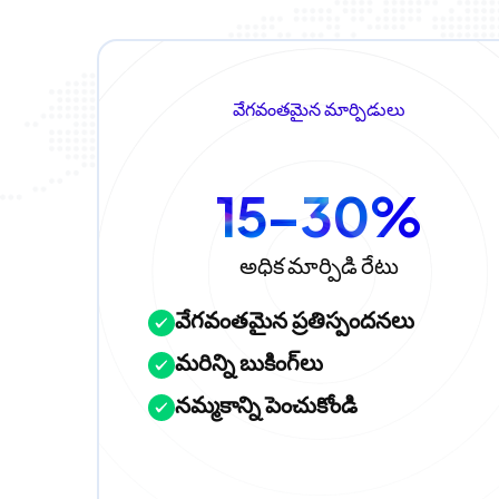
వేగవంతమైన మార్పిడులు
15–30%
అధిక మార్పిడి రేటు
వేగవంతమైన ప్రతిస్పందనలు
మరిన్ని బుకింగ్‌లు
నమ్మకాన్ని పెంచుకోండి