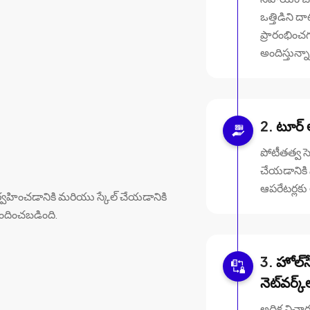
ఒత్తిడిని 
ప్రారంభించగ
అందిస్తున్న
టూర్ 
పోటీతత్వ స
చేయడానిక
ఆపరేటర్లకు
్వహించడానికి మరియు స్కేల్ చేయడానికి
ొందించబడింది.
హోల్‌
నెట్‌వర్క్
అధిక విచార