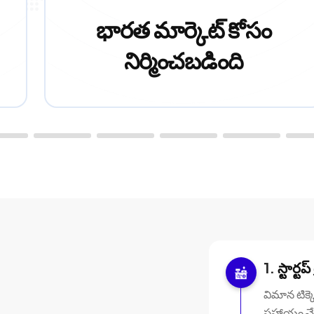
భారత మార్కెట్ కోసం
నిర్మించబడింది
స్టార్టప
విమాన టిక్
సహాయం చేస