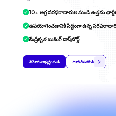
10+ అగ్ర సరఫరాదారుల నుండి ఉత్తమ ఛార్జీ
ఉపయోగించడానికి సిద్ధంగా ఉన్న సరఫరాదా
కేంద్రీకృత బుకింగ్ డాష్‌బోర్డ్
డెమోను అభ్యర్థించండి
టూర్ తీసుకోండి
డెమోను అభ్యర్థించండి
టూర్ తీసుకోండి