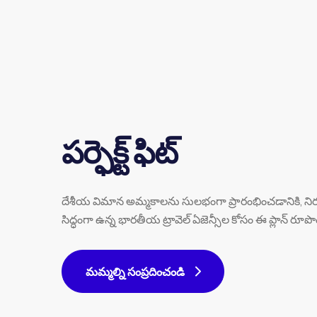
పర్ఫెక్ట్ ఫిట్
దేశీయ విమాన అమ్మకాలను సులభంగా ప్రారంభించడానికి, నిర
సిద్ధంగా ఉన్న భారతీయ ట్రావెల్ ఏజెన్సీల కోసం ఈ ప్లాన్ రూప
మమ్మల్ని సంప్రదించండి