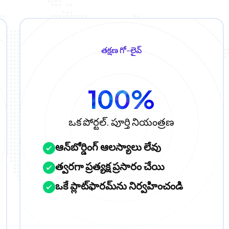
తక్షణ గో-లైవ్
100%
ఒక పోర్టల్. పూర్తి నియంత్రణ
ఆన్‌బోర్డింగ్ ఆలస్యాలు లేవు
త్వరగా ప్రత్యక్ష ప్రసారం చేయి
ఒకే ప్లాట్‌ఫారమ్‌ను నిర్వహించండి