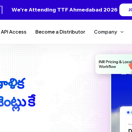
We're Attending TTF Ahmedabad 2026
J
API Access
Become a Distributor
Company
ణాళిక
ట్లు కే