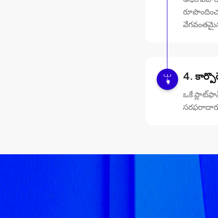
రూపొందించ
వేగవంతమైన
కార్పొ
ఒకే ప్లాట్‌ఫ
సరఫరాదారు ల