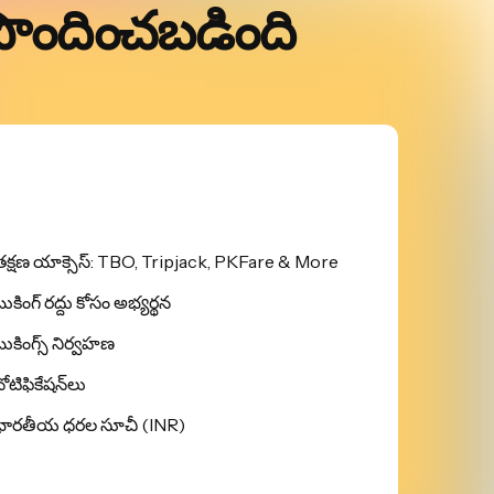
ొందించబడింది
తక్షణ యాక్సెస్: TBO, Tripjack, PKFare & More
ుకింగ్ రద్దు కోసం అభ్యర్థన
బుకింగ్స్ నిర్వహణ
ోటిఫికేషన్‌లు
భారతీయ ధరల సూచీ (INR)