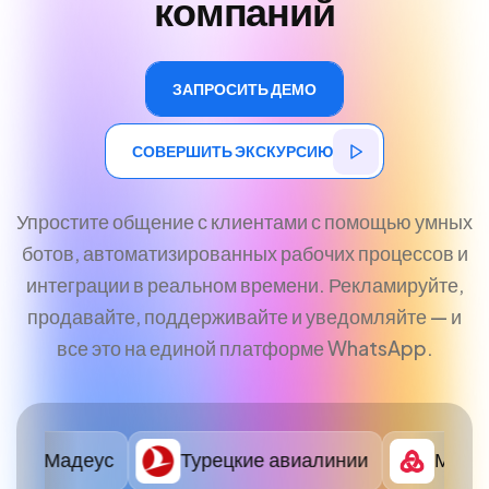
компаний
ЗАПРОСИТЬ ДЕМО
ЗАПРОСИТЬ ДЕМО
СОВЕРШИТЬ ЭКСКУРСИЮ
СОВЕРШИТЬ ЭКСКУРСИЮ
Упростите общение с клиентами с помощью умных
ботов, автоматизированных рабочих процессов и
интеграции в реальном времени. Рекламируйте,
продавайте, поддерживайте и уведомляйте — и
все это на единой платформе WhatsApp.
педиа
АМадеус
Турецкие авиалинии