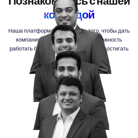
Познакомьтесь с нашей
командой
Наша платформа создана для того, чтобы дать
компаниям любого размера возможность
работать более разумно и уверенно достигать
своих целей.
Ромит Арора
Основатель
Пратик Патель
Главный архитектор
Гаурав Моди