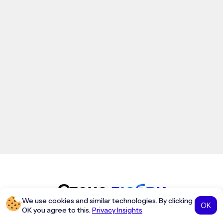
Стена
любви
We use cookies and similar technologies. By clicking
OK
OK you agree to this.
Privacy Insights
Узнайте из первых рук мнение нашего