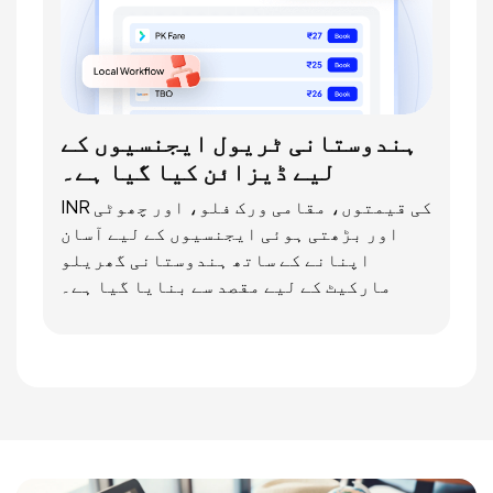
ہندوستانی ٹریول ایجنسیوں کے
لیے ڈیزائن کیا گیا ہے۔
INR کی قیمتوں، مقامی ورک فلو، اور چھوٹی
اور بڑھتی ہوئی ایجنسیوں کے لیے آسان
اپنانے کے ساتھ ہندوستانی گھریلو
مارکیٹ کے لیے مقصد سے بنایا گیا ہے۔