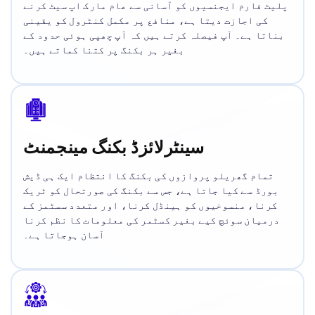
پلیٹ فارم ایجنسیوں کو آسانی سے عام مارک اپ سیٹ کرنے
کی اجازت دیتا ہے، منافع پر مکمل کنٹرول کو یقینی
بناتا ہے۔ آپ فیصلہ کرتے ہیں کہ آپ چھپی ہوئی حدود کے
بغیر ہر بکنگ پر کتنا کماتے ہیں۔
سینٹرلائزڈ بکنگ مینجمنٹ
تمام گھریلو پروازوں کی بکنگ کا انتظام ایک ہی ڈیش
بورڈ سے کیا جاتا ہے، جس سے بکنگ کی صورتحال کو ٹریک
کرنا، منسوخیوں کو ہینڈل کرنا، اور متعدد سسٹمز کے
درمیان سوئچ کیے بغیر کسٹمر کی معلومات کا نظم کرنا
آسان ہوجاتا ہے۔