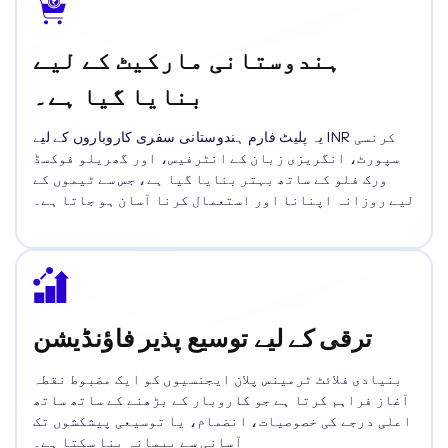
ہندوستانی مارکیٹ کے لیے
بنایا گیا ہے۔
یہ پلیٹ فارم ہندوستانی سفری کاروباروں کے لیے INR کرنسی
سپورٹ، انگریزی زبان کے انٹرفیس، اور گھریلو فوکسڈ
ورک فلو کے ساتھ بہتر بنایا گیا ہے، جس سے ٹیموں کے
لیے روزانہ اپنانا اور استعمال کرنا آسان ہو جاتا ہے۔
ترقی کے لیے توسیع پذیر فاؤنڈیشن
بنیادی فلائٹ ٹرمینس پلان ایجنسیوں کو ایک مضبوط نقطہ
آغاز فراہم کرتا ہے جو کاروبار کے بڑھنے کے ساتھ ساتھ
اعلی درجے کی خصوصیات، انضمام، یا توسیعی پیشکشوں تک
آسانی سے پیمانہ بنا سکتا ہے۔