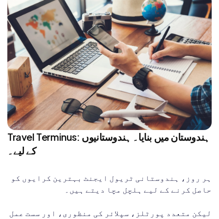
Travel Terminus: ہندوستان میں بنایا۔ ہندوستانیوں
کے لیے۔
ہر روز، ہندوستانی ٹریول ایجنٹ بہترین کرایوں کو
حاصل کرنے کے لیے ہلچل مچا دیتے ہیں۔
لیکن متعدد پورٹلز، سپلائر کی منظوری، اور سست عمل