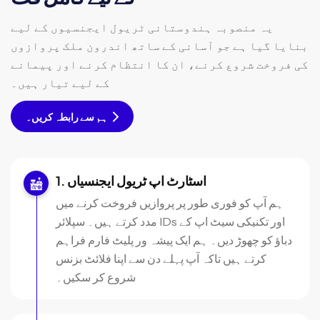
یہ منصوبہ ہندوستانی ٹریول ایجنسیوں کے لیے
بنایا گیا ہے جو آسانی کے ساتھ اندرون ملک پروازوں
کی فروخت شروع کرنے، ان کا انتظام کرنے اور پیمانے
کے لیے تیار ہیں۔
ہم سے رابطہ کریں۔
اسٹارٹ اپ ٹریول ایجنسیاں
ہم آپ کو فوری طور پر پروازیں فروخت کرنے میں
مدد کرتے ہیں۔ سپلائر IDs اور تکنیکی سیٹ اپ کے
دباؤ کو چھوڑ دیں۔ ہم ایک پیشہ ور پلیٹ فارم فراہم
کرتے ہیں تاکہ آپ پہلے دن سے اپنا فلائٹ بزنس
شروع کر سکیں۔