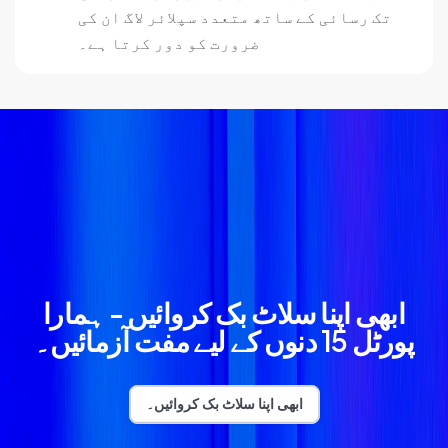
تک رسائی کے ساتھ متعدد سپلائر لاگ ان کی
ضرورت کو دور کرتا ہے۔
ابھی اپنا سلاٹ بک کروائیں - ہمارا
پورٹل 15 دنوں کے لیے مفت آزمائیں۔
ابھی اپنا سلاٹ بک کروائیں۔