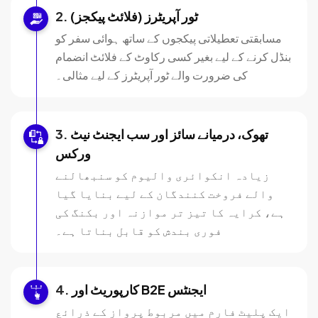
ٹور آپریٹرز (فلائٹ پیکجز)
مسابقتی تعطیلاتی پیکجوں کے ساتھ ہوائی سفر کو
بنڈل کرنے کے لیے بغیر کسی رکاوٹ کے فلائٹ انضمام
کی ضرورت والے ٹور آپریٹرز کے لیے مثالی۔
تھوک، درمیانے سائز اور سب ایجنٹ نیٹ
ورکس
زیادہ انکوائری والیوم کو سنبھالنے
والے فروخت کنندگان کے لیے بنایا گیا
ہے، کرایہ کا تیز تر موازنہ اور بکنگ کی
فوری بندش کو قابل بناتا ہے۔
کارپوریٹ اور B2E ایجنٹس
ایک پلیٹ فارم میں مربوط پرواز کے ذرائع