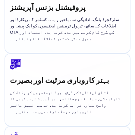
پروفیشنل بزنس آپریشنز
سٹرکچرڈ بلنگ، ادائیگی سے باخبر رہنے، کسٹمر کے ریکارڈ اور
اطلاعات کے ساتھ، ٹریول ٹرمینس ایجنسیوں کو ایک پیشہ ور
OTA کی طرح کام کرنے میں مدد کرتا ہے، اعتماد اور
طویل مدتی کسٹمر تعلقات قائم کرتا ہے۔
بہتر کاروباری مرئیت اور بصیرت
بلٹ ان اینالیٹکس ڈیش بورڈ ایجنسیوں کو بکنگ کی
کارکردگی، سیلز کے رجحانات، اور آپریشنل سرگرمی کا
واضح نظارہ فراہم کرتا ہے، جس سے انہیں باخبر
کاروباری فیصلے کرنے میں مدد ملتی ہے۔