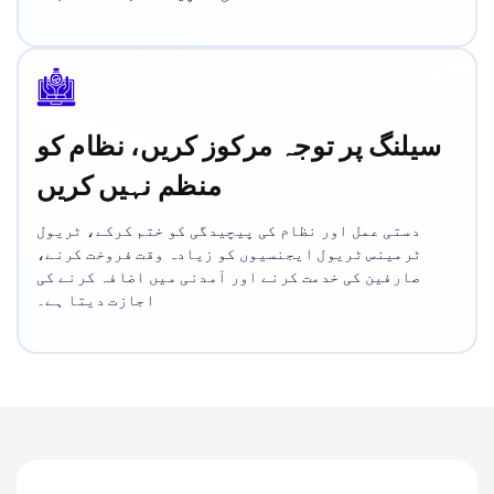
سیلنگ پر توجہ مرکوز کریں، نظام کو
منظم نہیں کریں
دستی عمل اور نظام کی پیچیدگی کو ختم کرکے، ٹریول
ٹرمینس ٹریول ایجنسیوں کو زیادہ وقت فروخت کرنے،
صارفین کی خدمت کرنے اور آمدنی میں اضافہ کرنے کی
اجازت دیتا ہے۔