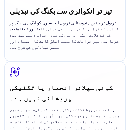
تیز تر انکوائری سے بکنگ کی تبدیلی
ٹریول ٹرمینس ہندوستانی ٹریول ایجنسیوں کو ایک ہی جگہ پر
متعدد B2B اور B2C کرایہ کے ذرائع تک فوری رسائی فراہم
کر کے فلائٹ انکوائریوں کا فوری جواب دینے میں مدد
کرتا ہے۔ تیز جوابات کا مطلب اعلیٰ گاہک کا اعتماد اور
بہتر تبادلوں کی شرح ہے۔
کوئی سپلائر انحصار یا تکنیکی
پریشانی نہیں ہے۔
پہلے سے مربوط فلائٹ سپلائرز کے ساتھ، ایجنسیاں فوری
طور پر فروخت شروع کر سکتی ہیں - آن بورڈنگ میں تاخیر،
معاہدوں، یا ایک سے زیادہ سپلائر کی اسناد کا انتظام
کیے بغیر۔ یہ نئی اور بڑھتی ہوئی گھریلو ایجنسیوں کے