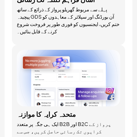
پہلے سے مربوط گھریلو پرواز کے ذرائع کے ساتھ
پیچیدہ GDS آن بورڈنگ اور سپلائر کے معاہدوں کو
ختم کریں، ایجنسیوں کو فوری طور پر فروخت شروع
کرنے کے قابل بنائیں۔
متحدہ کرایہ کا موازنہ
ایک ہی جگہ پر متعدد B2B اور B2C پرواز کے
کرایوں تک رسائی حاصل کریں، جس سے