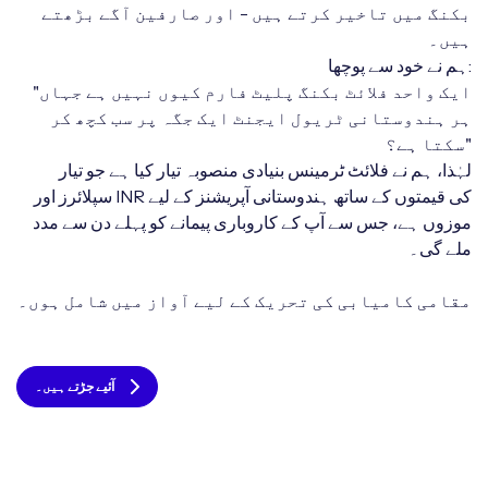
بکنگ میں تاخیر کرتے ہیں - اور صارفین آگے بڑھتے
ہیں۔
ہم نے خود سے پوچھا:
"ایک واحد فلائٹ بکنگ پلیٹ فارم کیوں نہیں ہے جہاں
ہر ہندوستانی ٹریول ایجنٹ ایک جگہ پر سب کچھ کر
سکتا ہے؟"
لہٰذا، ہم نے فلائٹ ٹرمینس بنیادی منصوبہ تیار کیا ہے جو تیار
سپلائرز اور INR کی قیمتوں کے ساتھ ہندوستانی آپریشنز کے لیے
موزوں ہے، جس سے آپ کے کاروباری پیمانے کو پہلے دن سے مدد
ملے گی۔
مقامی کامیابی کی تحریک کے لیے آواز میں شامل ہوں۔
آئیے جڑتے ہیں۔