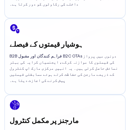
داخلے کی رکاوٹوں کو دور کرتا ہے۔
ہوشیار قیمتوں کے فیصلے
B2B فراہم کنندگان اور مقبول B2C OTAs دونوں میں پرواز
کی قیمتوں کا موازنہ کرکے، ایجنسیاں کرایہ کی بہتر
نمائش حاصل کرتی ہیں۔ یہ انہیں مرکزی مارک اپ کنٹرول
کے ذریعے مارجن کی حفاظت کرتے ہوئے مسابقتی قیمتیں
پیش کرنے کی اجازت دیتا ہے۔
مارجنز پر مکمل کنٹرول