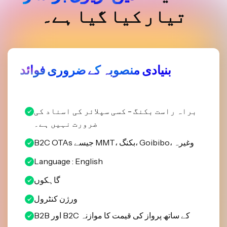
تیار کیا گیا ہے۔
بنیادی منصوبہ کے ضروری فوائد
براہ راست بکنگ - کسی سپلائر کی اسناد کی
ضرورت نہیں ہے۔
B2C OTAs جیسے MMT، بکنگ، Goibibo، وغیرہ
Language : English
گاہکوں
ورژن کنٹرول
B2B اور B2C کے ساتھ پرواز کی قیمت کا موازنہ