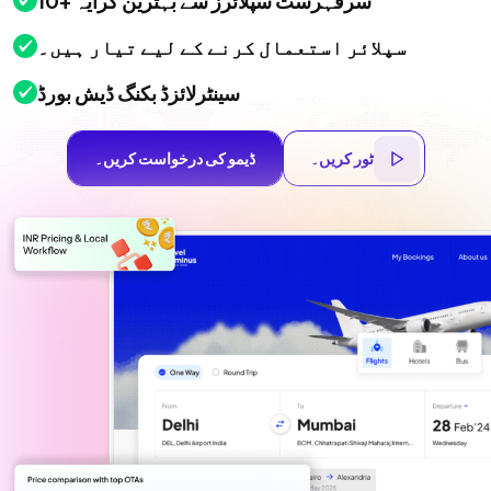
10+ سرفہرست سپلائرز سے بہترین کرایہ
سپلائر استعمال کرنے کے لیے تیار ہیں۔
سینٹرلائزڈ بکنگ ڈیش بورڈ
ٹور کریں۔
ڈیمو کی درخواست کریں۔
ٹور کریں۔
ڈیمو کی درخواست کریں۔