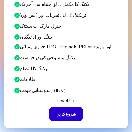
بکنگ کا مکمل بہاؤ اختتام سے آخر تک
ٹریکنگ کے لیے تجزیات اور ڈیش بورڈ
جنرل مارک اپ سیٹنگ
بلنگ اور ادائیگیاں
فوری رسائی: TBO، Tripjack، PKFare اور مزید
بکنگ منسوخی کی درخواست
بکنگ کا انتظام
اطلاعات
ہندوستانی قیمت (INR)
Level Up
شروع کریں