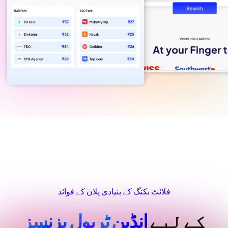
فلائٹ بکنگ کے بنیادی پلان کے فوائد
کے لیے
انڈین ٹریول بزنسز