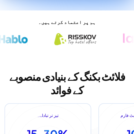
ہم پر اعتماد کرتے ہیں۔
فلائٹ بکنگ کے بنیادی منصوبے
کے فوائد
لیٹ فارم
تیز تر تبادلے۔
15–30%