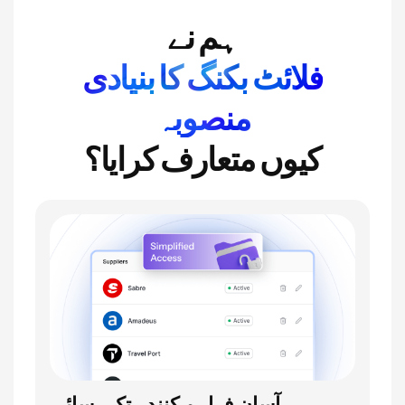
ہم نے
فلائٹ بکنگ کا بنیادی
منصوبہ
کیوں متعارف کرایا؟
آسان فراہم کنندہ تک رسائی